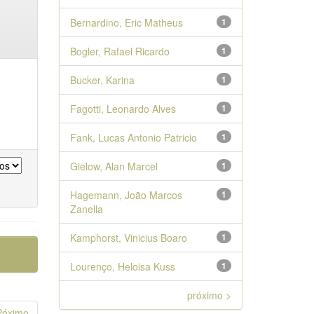
Bernardino, Eric Matheus
1
Bogler, Rafael Ricardo
1
Bucker, Karina
1
Fagotti, Leonardo Alves
1
Fank, Lucas Antonio Patricio
1
Gielow, Alan Marcel
1
Hagemann, João Marcos
1
Zanella
Kamphorst, Vinicius Boaro
1
Lourenço, Heloisa Kuss
1
próximo >
Póximo