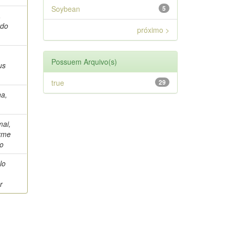
Soybean
5
,
rdo
próximo >
Possuem Arquivo(s)
us
true
29
na,
ai,
rme
o
lo
r