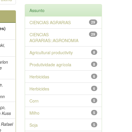
Assunto
CIENCIAS AGRARIAS
29
es)
CIENCIAS
29
AGRARIAS::AGRONOMIA
ki,
Agricultural productivity
8
arlon
Produtividade agrícola
8
e
Herbicidas
6
e,
Herbicides
6
ann
Corn
5
ço,
Milho
5
a Kuss
 Rafael
Soja
5
o