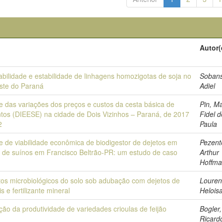
o
Autor(
bilidade e estabilidade de linhagens homozigotas de soja no
Sobans
ste do Paraná
Adiel
e das variações dos preços e custos da cesta básica de
Pin, M
ntos (DIEESE) na cidade de Dois Vizinhos – Paraná, de 2017
Fidel d
2
Paula
e de viabilidade econômica de biodigestor de dejetos em
Pezent
a de suínos em Francisco Beltrão-PR: um estudo de caso
Arthur
Hoffm
tos microbiológicos do solo sob adubação com dejetos de
Louren
s e fertilizante mineral
Helois
ção da produtividade de variedades crioulas de feijão
Bogler,
Ricard