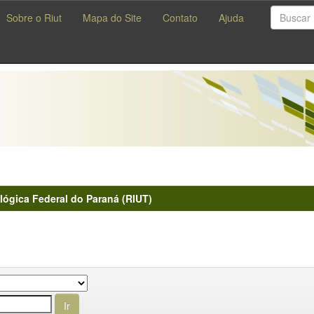
Sobre o Riut
Mapa do Site
Contato
Ajuda
lógica Federal do Paraná (RIUT)