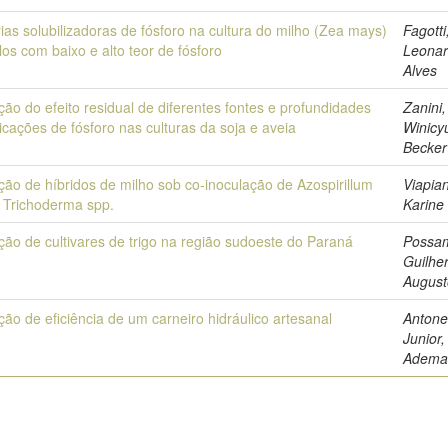
ias solubilizadoras de fósforo na cultura do milho (Zea mays)
Fagotti
os com baixo e alto teor de fósforo
Leona
Alves
ção do efeito residual de diferentes fontes e profundidades
Zanini,
icações de fósforo nas culturas da soja e aveia
Winicy
Becker
ção de híbridos de milho sob co-inoculação de Azospirillum
Viapia
e Trichoderma spp.
Karine
ção de cultivares de trigo na região sudoeste do Paraná
Possam
Guilhe
August
ção de eficiência de um carneiro hidráulico artesanal
Antone
Junior,
Adema