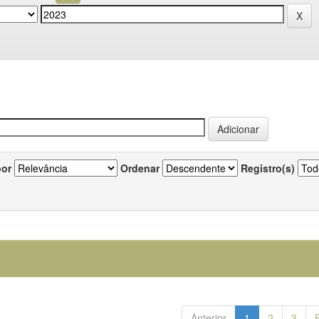
por
Ordenar
Registro(s)
Anterior
1
2
3