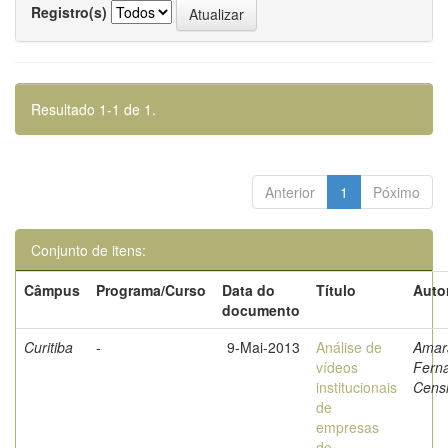
Registro(s)
Resultado 1-1 de 1.
Anterior
1
Póximo
Conjunto de itens:
Câmpus
Programa/Curso
Data do
Título
Auto
documento
Curitiba
-
9-Mai-2013
Análise de
Amara
vídeos
Fern
institucionais
Censi
de
empresas
de