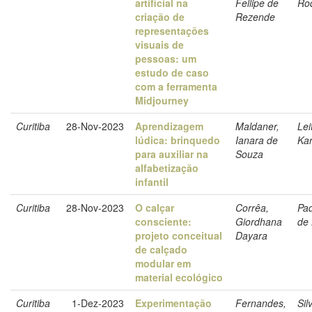
artificial na
Fellipe de
Ro
criação de
Rezende
representações
visuais de
pessoas: um
estudo de caso
com a ferramenta
Midjourney
Curitiba
28-Nov-2023
Aprendizagem
Maldaner,
Lei
lúdica: brinquedo
Ianara de
Kar
para auxiliar na
Souza
alfabetização
infantil
Curitiba
28-Nov-2023
O calçar
Corrêa,
Pad
consciente:
Giordhana
de 
projeto conceitual
Dayara
de calçado
modular em
material ecológico
Curitiba
1-Dez-2023
Experimentação
Fernandes,
Sil