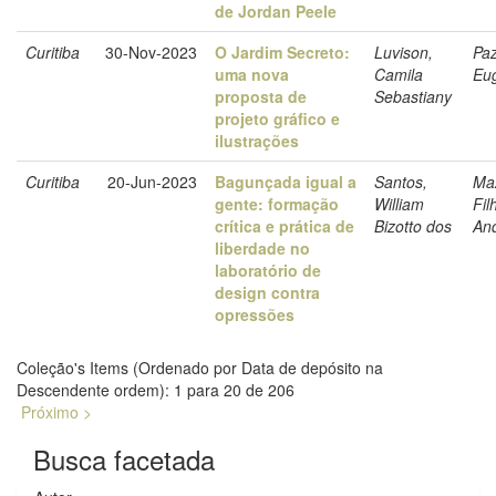
de Jordan Peele
Curitiba
30-Nov-2023
O Jardim Secreto:
Luvison,
Paz
uma nova
Camila
Eu
proposta de
Sebastiany
projeto gráfico e
ilustrações
Curitiba
20-Jun-2023
Bagunçada igual a
Santos,
Ma
gente: formação
William
Fil
crítica e prática de
Bizotto dos
An
liberdade no
laboratório de
design contra
opressões
Coleção's Items (Ordenado por Data de depósito na
Descendente ordem): 1 para 20 de 206
Próximo >
Busca facetada