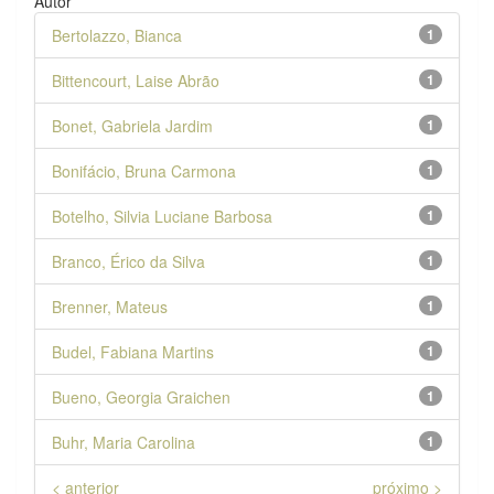
Autor
Bertolazzo, Bianca
1
Bittencourt, Laise Abrão
1
Bonet, Gabriela Jardim
1
Bonifácio, Bruna Carmona
1
Botelho, Silvia Luciane Barbosa
1
Branco, Érico da Silva
1
Brenner, Mateus
1
Budel, Fabiana Martins
1
Bueno, Georgia Graichen
1
Buhr, Maria Carolina
1
< anterior
próximo >