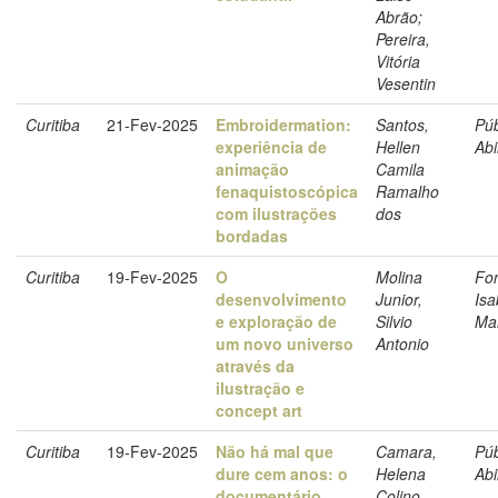
Abrão;
Pereira,
Vitória
Vesentin
Curitiba
21-Fev-2025
Embroidermation:
Santos,
Púb
experiência de
Hellen
Abi
animação
Camila
fenaquistoscópica
Ramalho
com ilustrações
dos
bordadas
Curitiba
19-Fev-2025
O
Molina
Fo
desenvolvimento
Junior,
Isa
e exploração de
Silvio
Ma
um novo universo
Antonio
através da
ilustração e
concept art
Curitiba
19-Fev-2025
Não há mal que
Camara,
Púb
dure cem anos: o
Helena
Abi
documentário
Colino