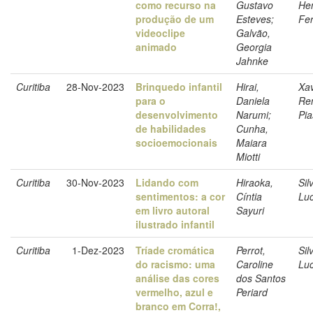
como recurso na
Gustavo
He
produção de um
Esteves;
Fer
videoclipe
Galvão,
animado
Georgia
Jahnke
Curitiba
28-Nov-2023
Brinquedo infantil
Hirai,
Xav
para o
Daniela
Re
desenvolvimento
Narumi;
Pia
de habilidades
Cunha,
socioemocionais
Maiara
Miotti
Curitiba
30-Nov-2023
Lidando com
Hiraoka,
Sil
sentimentos: a cor
Cíntia
Lu
em livro autoral
Sayuri
ilustrado infantil
Curitiba
1-Dez-2023
Tríade cromática
Perrot,
Sil
do racismo: uma
Caroline
Lu
análise das cores
dos Santos
vermelho, azul e
Periard
branco em Corra!,