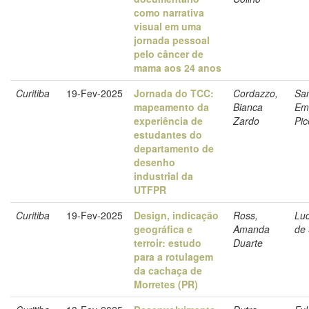
como narrativa
visual em uma
jornada pessoal
pelo câncer de
mama aos 24 anos
Curitiba
19-Fev-2025
Jornada do TCC:
Cordazzo,
Sa
mapeamento da
Bianca
Emi
experiência de
Zardo
Pice
estudantes do
departamento de
desenho
industrial da
UTFPR
Curitiba
19-Fev-2025
Design, indicação
Ross,
Luc
geográfica e
Amanda
de
terroir: estudo
Duarte
para a rotulagem
da cachaça de
Morretes (PR)