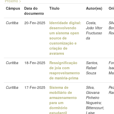
Próximo >
Câmpus
Data do
Título
Autor(es)
Or
documento
Curitiba
20-Fev-2025
Identidade digital:
Costa,
Sil
desenvolvendo
João Vitor
Bor
um sistema open
Fructuoso
Ro
source de
da
customização e
criação de
avatares
Curitiba
18-Fev-2025
Ressignificação
Santos,
Fo
de joia com
Rafael
Isa
reaproveitamento
Souza
Ma
de matéria-prima
Curitiba
17-Fev-2025
Sistema de
Silva,
Pez
mobiliário de
Giovana
Ra
armazenamento
Pinheiro
para um
Nogueira;
dormitório
Bittencourt,
estudantil
Laise