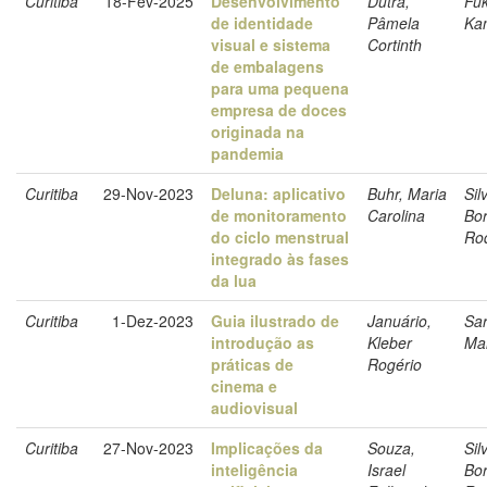
Curitiba
18-Fev-2025
Desenvolvimento
Dutra,
Fu
de identidade
Pâmela
Ka
visual e sistema
Cortinth
de embalagens
para uma pequena
empresa de doces
originada na
pandemia
Curitiba
29-Nov-2023
Deluna: aplicativo
Buhr, Maria
Sil
de monitoramento
Carolina
Bor
do ciclo menstrual
Ro
integrado às fases
da lua
Curitiba
1-Dez-2023
Guia ilustrado de
Januário,
Sar
introdução as
Kleber
Ma
práticas de
Rogério
cinema e
audiovisual
Curitiba
27-Nov-2023
Implicações da
Souza,
Sil
inteligência
Israel
Bor