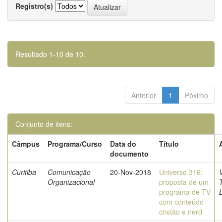
Registro(s)
Resultado 1-10 de 10.
Anterior
1
Póximo
Conjunto de itens:
Câmpus
Programa/Curso
Data do
Título
documento
Curitiba
Comunicação
20-Nov-2018
Universo 316:
V
Organizacional
proposta de um
programa de TV
com conteúdo
cristão e nerd