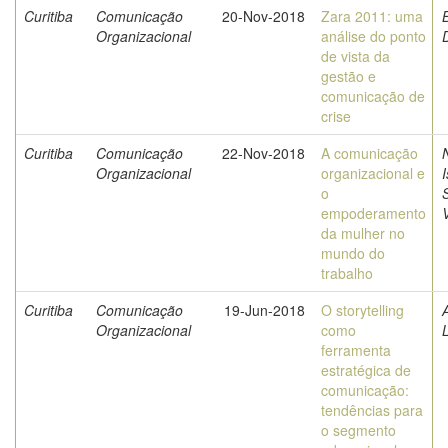
Curitiba
Comunicação
20-Nov-2018
Zara 2011: uma
B
Organizacional
análise do ponto
de vista da
gestão e
comunicação de
crise
Curitiba
Comunicação
22-Nov-2018
A comunicação
Organizacional
organizacional e
o
empoderamento
da mulher no
mundo do
trabalho
Curitiba
Comunicação
19-Jun-2018
O storytelling
Organizacional
como
ferramenta
estratégica de
comunicação:
tendências para
o segmento