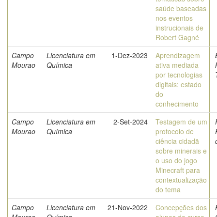
saúde baseadas
nos eventos
instrucionais de
Robert Gagné
Campo
Licenciatura em
1-Dez-2023
Aprendizagem
Mourao
Química
ativa mediada
por tecnologias
digitais: estado
do
conhecimento
Campo
Licenciatura em
2-Set-2024
Testagem de um
Mourao
Química
protocolo de
ciência cidadã
sobre minerais e
o uso do jogo
Minecraft para
contextualização
do tema
Campo
Licenciatura em
21-Nov-2022
Concepções dos