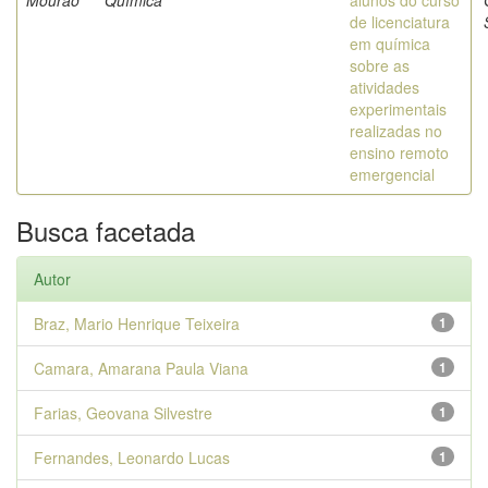
Mourao
Química
alunos do curso
de licenciatura
em química
sobre as
atividades
experimentais
realizadas no
ensino remoto
emergencial
Busca facetada
Autor
Braz, Mario Henrique Teixeira
1
Camara, Amarana Paula Viana
1
Farias, Geovana Silvestre
1
Fernandes, Leonardo Lucas
1