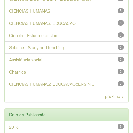
CIENCIAS HUMANAS
5
CIENCIAS HUMANAS::EDUCACAO
5
Ciência - Estudo e ensino
3
Science - Study and teaching
3
Assistência social
2
Charities
2
CIENCIAS HUMANAS::EDUCACAO::ENSIN...
2
próximo >
Data de Publicação
2018
3