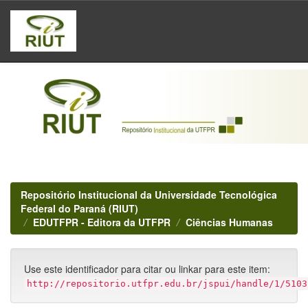
Skip
navigation
Repositório Institucional da Universidade Tecnológica
Federal do Paraná (RIUT)
EDUTFPR - Editora da UTFPR
Ciências Humanas
Use este identificador para citar ou linkar para este item:
http://repositorio.utfpr.edu.br/jspui/handle/1/5103