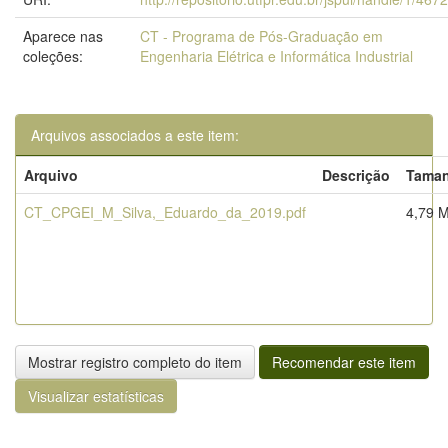
Aparece nas
CT - Programa de Pós-Graduação em
coleções:
Engenharia Elétrica e Informática Industrial
Arquivos associados a este item:
Arquivo
Descrição
Tama
CT_CPGEI_M_Silva,_Eduardo_da_2019.pdf
4,79 
Mostrar registro completo do item
Recomendar este item
Visualizar estatísticas