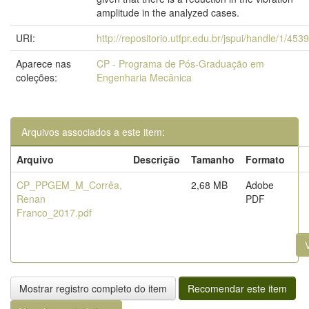
amplitude in the analyzed cases.
URI:
http://repositorio.utfpr.edu.br/jspui/handle/1/4539
Aparece nas
CP - Programa de Pós-Graduação em
coleções:
Engenharia Mecânica
Arquivos associados a este item:
Arquivo
Descrição
Tamanho
Formato
CP_PPGEM_M_Corrêa,
2,68 MB
Adobe
Renan
PDF
Franco_2017.pdf
V
Mostrar registro completo do item
Recomendar este item