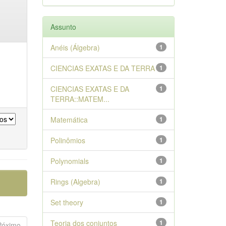
Assunto
Anéis (Álgebra)
1
CIENCIAS EXATAS E DA TERRA
1
CIENCIAS EXATAS E DA
1
TERRA::MATEM...
Matemática
1
Polinômios
1
Polynomials
1
Rings (Algebra)
1
Set theory
1
Teoria dos conjuntos
1
Póximo