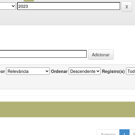
por
Ordenar
Registro(s)
Anterior
1