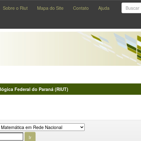
Sobre o Riut
Mapa do Site
Contato
Ajuda
lógica Federal do Paraná (RIUT)