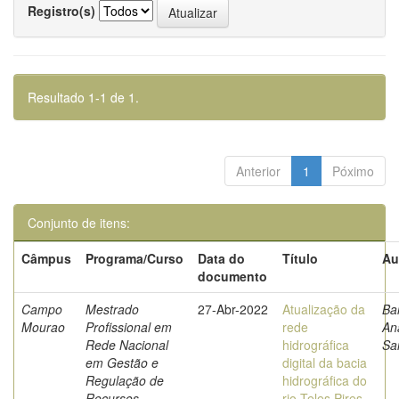
Registro(s)
Resultado 1-1 de 1.
Anterior
1
Póximo
Conjunto de itens:
Câmpus
Programa/Curso
Data do
Título
Au
documento
Campo
Mestrado
27-Abr-2022
Atualização da
Ba
Mourao
Profissional em
rede
An
Rede Nacional
hidrográfica
Sa
em Gestão e
digital da bacia
Regulação de
hidrográfica do
Recursos
rio Teles Pires