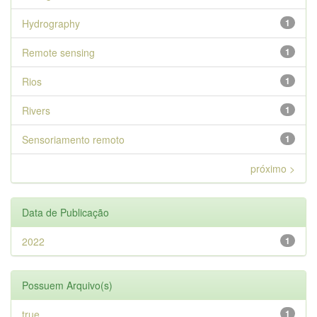
Hydrography
1
Remote sensing
1
Rios
1
Rivers
1
Sensoriamento remoto
1
próximo >
Data de Publicação
2022
1
Possuem Arquivo(s)
true
1