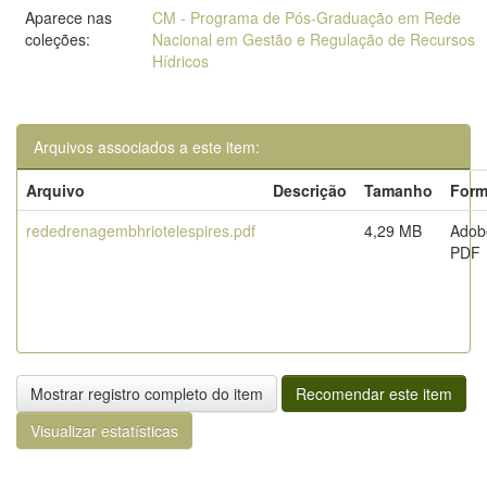
Aparece nas
CM - Programa de Pós-Graduação em Rede
coleções:
Nacional em Gestão e Regulação de Recursos
Hídricos
Arquivos associados a este item:
Arquivo
Descrição
Tamanho
Form
rededrenagembhriotelespires.pdf
4,29 MB
Adob
PDF
Mostrar registro completo do item
Recomendar este item
Visualizar estatísticas