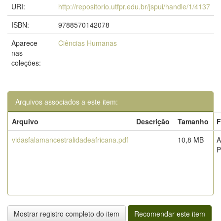
URI:
http://repositorio.utfpr.edu.br/jspui/handle/1/4137
ISBN:
9788570142078
Aparece
Ciências Humanas
nas
coleções:
Arquivos associados a este item:
Arquivo
Descrição
Tamanho
F
vidasfalamancestralidadeafricana.pdf
10,8 MB
A
Mostrar registro completo do item
Recomendar este item