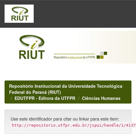
Skip
navigation
Repositório Institucional da Universidade Tecnológica
Federal do Paraná (RIUT)
EDUTFPR - Editora da UTFPR
Ciências Humanas
Use este identificador para citar ou linkar para este item:
http://repositorio.utfpr.edu.br/jspui/handle/1/4137