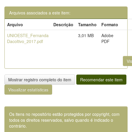
Arquivos associados a este item:
Arquivo
Descrição
Tamanho
Formato
UNIOESTE_Fernanda
3,01 MB
Adobe
Dacoltivo_2017.pdf
PDF
Vis
Mostrar registro completo do item
Recomendar este item
Visualizar estatísticas
Os itens no repositório estão protegidos por copyright, com
todos os direitos reservados, salvo quando é indicado o
contrário.