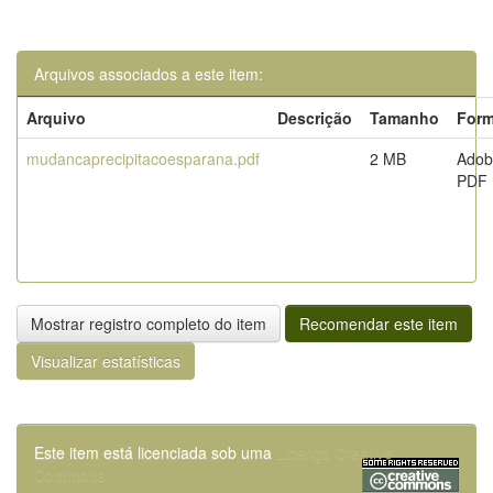
Arquivos associados a este item:
Arquivo
Descrição
Tamanho
Form
mudancaprecipitacoesparana.pdf
2 MB
Adob
PDF
Mostrar registro completo do item
Recomendar este item
Visualizar estatísticas
Este item está licenciada sob uma
Licença Creative
Commons