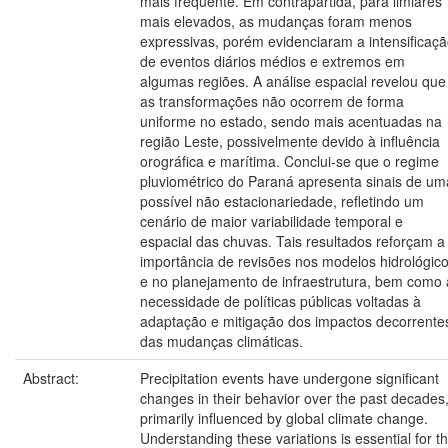
mais frequente. Em contrapartida, para limiares
mais elevados, as mudanças foram menos
expressivas, porém evidenciaram a intensificaç
de eventos diários médios e extremos em
algumas regiões. A análise espacial revelou que
as transformações não ocorrem de forma
uniforme no estado, sendo mais acentuadas na
região Leste, possivelmente devido à influência
orográfica e marítima. Conclui-se que o regime
pluviométrico do Paraná apresenta sinais de um
possível não estacionariedade, refletindo um
cenário de maior variabilidade temporal e
espacial das chuvas. Tais resultados reforçam a
importância de revisões nos modelos hidrológic
e no planejamento de infraestrutura, bem como 
necessidade de políticas públicas voltadas à
adaptação e mitigação dos impactos decorrente
das mudanças climáticas.
Abstract:
Precipitation events have undergone significant
changes in their behavior over the past decades
primarily influenced by global climate change.
Understanding these variations is essential for t