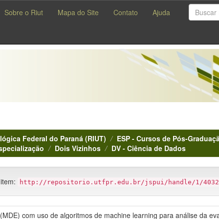
Sobre o Riut
Mapa do Site
Contato
Ajuda
lógica Federal do Paraná (RIUT)
ESP - Cursos de Pós-Graduaçã
specialização
Dois Vizinhos
DV - Ciência de Dados
 item:
http://repositorio.utfpr.edu.br/jspui/handle/1/4032
MDE) com uso de algoritmos de machine learning para análise da evas