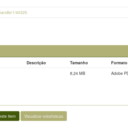
i/handle/1/40325
Descrição
Tamanho
Formato
8,24 MB
Adobe P
ste item
Visualizar estatísticas