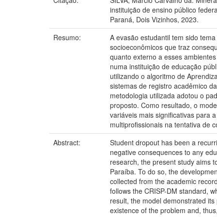
Citação:
SILVA, Márcio Carvalho da. Miner
instituição de ensino público fed
Paraná, Dois Vizinhos, 2023.
Resumo:
A evasão estudantil tem sido tem
socioeconômicos que traz consequê
quanto externo a esses ambientes 
numa instituição de educação públ
utilizando o algoritmo de Aprendi
sistemas de registro acadêmico da 
metodologia utilizada adotou o p
proposto. Como resultado, o model
variáveis mais significativas para
multiprofissionais na tentativa de 
Abstract:
Student dropout has been a recurri
negative consequences to any educat
research, the present study aims to
Paraíba. To do so, the developmen
collected from the academic records
follows the CRISP-DM standard, whi
result, the model demonstrated its 
existence of the problem and, thus