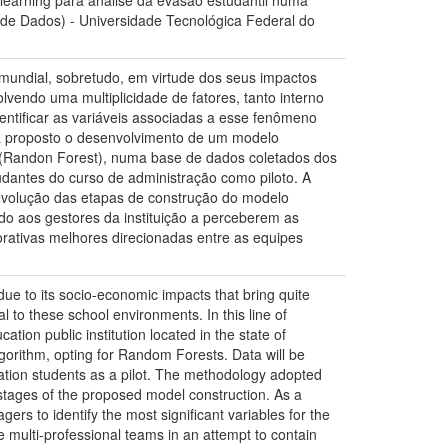
earning para análise da evasão estudantil numa
a de Dados) - Universidade Tecnológica Federal do
undial, sobretudo, em virtude dos seus impactos
endo uma multiplicidade de fatores, tanto interno
entificar as variáveis associadas a esse fenômeno
erá proposto o desenvolvimento de um modelo
s (Randon Forest), numa base de dados coletados dos
udantes do curso de administração como piloto. A
evolução das etapas de construção do modelo
o aos gestores da instituição a perceberem as
borativas melhores direcionadas entre as equipes
ue to its socio-economic impacts that bring quite
 to these school environments. In this line of
tion public institution located in the state of
orithm, opting for Random Forests. Data will be
tration students as a pilot. The methodology adopted
stages of the proposed model construction. As a
ers to identify the most significant variables for the
 multi-professional teams in an attempt to contain