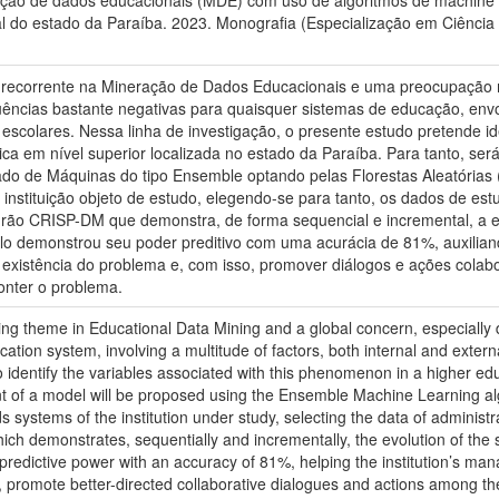
ação de dados educacionais (MDE) com uso de algoritmos de machine l
eral do estado da Paraíba. 2023. Monografia (Especialização em Ciênci
a recorrente na Mineração de Dados Educacionais e uma preocupação m
ncias bastante negativas para quaisquer sistemas de educação, envolv
escolares. Nessa linha de investigação, o presente estudo pretende id
ica em nível superior localizada no estado da Paraíba. Para tanto, s
zado de Máquinas do tipo Ensemble optando pelas Florestas Aleatória
instituição objeto de estudo, elegendo-se para tanto, os dados de est
adrão CRISP-DM que demonstra, de forma sequencial e incremental, a 
o demonstrou seu poder preditivo com uma acurácia de 81%, auxiliand
 a existência do problema e, com isso, promover diálogos e ações cola
conter o problema.
ng theme in Educational Data Mining and a global concern, especially d
ion system, involving a multitude of factors, both internal and external
 identify the variables associated with this phenomenon in a higher educa
t of a model will be proposed using the Ensemble Machine Learning alg
 systems of the institution under study, selecting the data of adminis
ch demonstrates, sequentially and incrementally, the evolution of the 
predictive power with an accuracy of 81%, helping the institution’s manag
, promote better-directed collaborative dialogues and actions among the