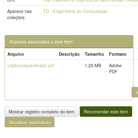
Aparece nas
TD - Engenharia de Computação
coleções:
Arquivos associados a este item:
Arquivo
Descrição
Tamanho
Formato
criptoposquanticaiot.pdf
1,25 MB
Adobe
PDF
V
Mostrar registro completo do item
Recomendar este item
Visualizar estatísticas