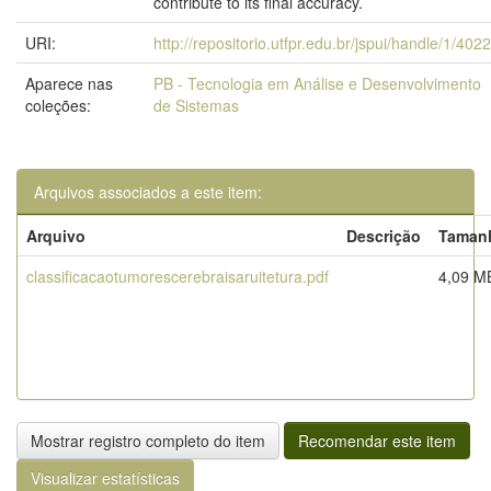
contribute to its final accuracy.
URI:
http://repositorio.utfpr.edu.br/jspui/handle/1/402
Aparece nas
PB - Tecnologia em Análise e Desenvolvimento
coleções:
de Sistemas
Arquivos associados a este item:
Arquivo
Descrição
Taman
classificacaotumorescerebraisaruitetura.pdf
4,09 M
Mostrar registro completo do item
Recomendar este item
Visualizar estatísticas