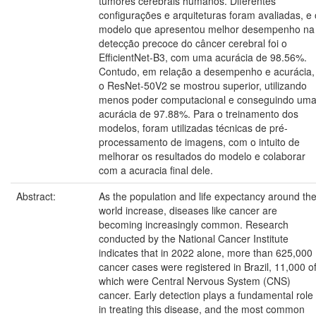
tumores cerebrais humanos. Diferentes
configurações e arquiteturas foram avaliadas, e 
modelo que apresentou melhor desempenho na
detecção precoce do câncer cerebral foi o
EfficientNet-B3, com uma acurácia de 98.56%.
Contudo, em relação a desempenho e acurácia,
o ResNet-50V2 se mostrou superior, utilizando
menos poder computacional e conseguindo um
acurácia de 97.88%. Para o treinamento dos
modelos, foram utilizadas técnicas de pré-
processamento de imagens, com o intuito de
melhorar os resultados do modelo e colaborar
com a acuracia final dele.
Abstract:
As the population and life expectancy around th
world increase, diseases like cancer are
becoming increasingly common. Research
conducted by the National Cancer Institute
indicates that in 2022 alone, more than 625,000
cancer cases were registered in Brazil, 11,000 o
which were Central Nervous System (CNS)
cancer. Early detection plays a fundamental role
in treating this disease, and the most common