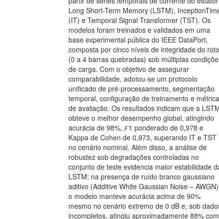
partir de séries temporais de corrente do estator
Long Short-Term Memory (LSTM), InceptionTim
(IT) e Temporal Signal Transformer (TST). Os
modelos foram treinados e validados em uma
base experimental pública do IEEE DataPort,
composta por cinco níveis de integridade do roto
(0 a 4 barras quebradas) sob múltiplas condiçõe
de carga. Com o objetivo de assegurar
comparabilidade, adotou-se um protocolo
unificado de pré-processamento, segmentação
temporal, configuração de treinamento e métric
de avaliação. Os resultados indicam que a LST
obteve o melhor desempenho global, atingindo
acurácia de 98%, 𝐹1 ponderado de 0,978 e
Kappa de Cohen de 0,973, superando IT e TST
no cenário nominal. Além disso, a análise de
robustez sob degradações controladas no
conjunto de teste evidencia maior estabilidade d
LSTM: na presença de ruído branco gaussiano
aditivo (Additive White Gaussian Noise – AWGN)
o modelo manteve acurácia acima de 90%
mesmo no cenário extremo de 0 dB e, sob dado
incompletos, atingiu aproximadamente 88% com