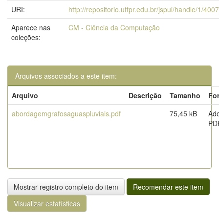
URI:
http://repositorio.utfpr.edu.br/jspui/handle/1/400
Aparece nas
CM - Ciência da Computação
coleções:
Arquivos associados a este item:
Arquivo
Descrição
Tamanho
Fo
abordagemgrafosaguaspluviais.pdf
75,45 kB
Ad
PD
Mostrar registro completo do item
Recomendar este item
Visualizar estatísticas