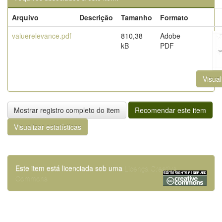
Arquivo
Descrição
Tamanho
Formato
valuerelevance.pdf
810,38
Adobe
kB
PDF
Visual
Mostrar registro completo do item
Recomendar este item
Visualizar estatísticas
Este item está licenciada sob uma
Licença Creative
Commons