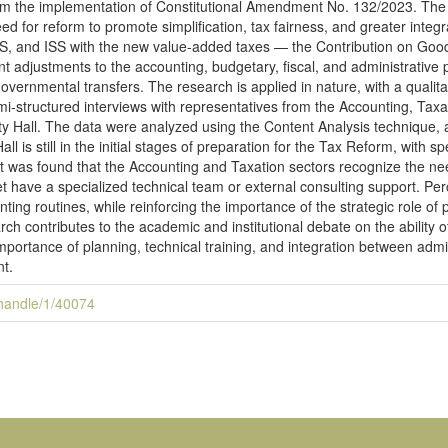
rom the implementation of Constitutional Amendment No. 132/2023. The B
need for reform to promote simplification, tax fairness, and greater inte
CMS, and ISS with the new value-added taxes — the Contribution on G
nt adjustments to the accounting, budgetary, fiscal, and administrative 
overnmental transfers. The research is applied in nature, with a qualit
i-structured interviews with representatives from the Accounting, Taxa
y Hall. The data were analyzed using the Content Analysis technique, 
l is still in the initial stages of preparation for the Tax Reform, with s
on. It was found that the Accounting and Taxation sectors recognize the 
 yet have a specialized technical team or external consulting support. P
ting routines, while reinforcing the importance of the strategic role of
rch contributes to the academic and institutional debate on the ability o
importance of planning, technical training, and integration between admin
t.
i/handle/1/40074