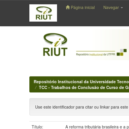
Página inicial
Navegar
Skip
navigation
Repositório Institucional da Universidade Tecno
TCC - Trabalhos de Conclusão de Curso de 
Use este identificador para citar ou linkar para este
Título:
A reforma tributária brasileira e 