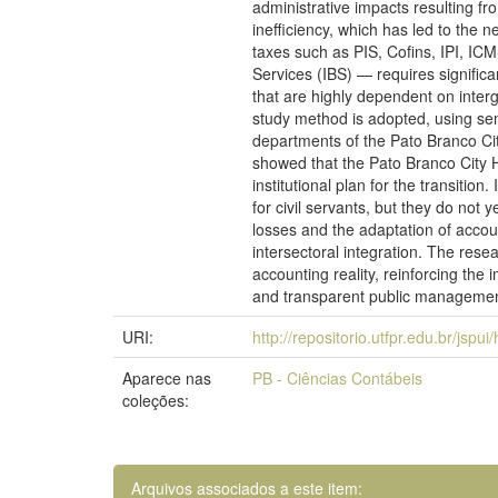
administrative impacts resulting f
inefficiency, which has led to the 
taxes such as PIS, Cofins, IPI, I
Services (IBS) — requires significa
that are highly dependent on interg
study method is adopted, using sem
departments of the Pato Branco Cit
showed that the Pato Branco City Hal
institutional plan for the transiti
for civil servants, but they do not
losses and the adaptation of accoun
intersectoral integration. The resea
accounting reality, reinforcing the 
and transparent public managemen
URI:
http://repositorio.utfpr.edu.br/jspu
Aparece nas
PB - Ciências Contábeis
coleções:
Arquivos associados a este item: