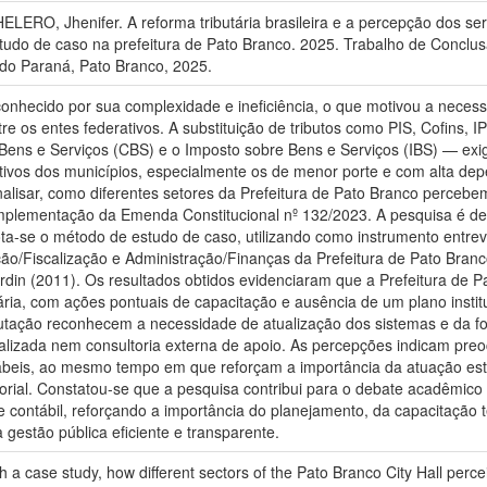
ELERO, Jhenifer. A reforma tributária brasileira e a percepção dos se
estudo de caso na prefeitura de Pato Branco. 2025. Trabalho de Concl
 do Paraná, Pato Branco, 2025.
reconhecido por sua complexidade e ineficiência, o que motivou a nece
ntre os entes federativos. A substituição de tributos como PIS, Cofins,
ens e Serviços (CBS) e o Imposto sobre Bens e Serviços (IBS) — exig
rativos dos municípios, especialmente os de menor porte e com alta de
nalisar, como diferentes setores da Prefeitura de Pato Branco percebe
implementação da Emenda Constitucional nº 132/2023. A pesquisa é de
dota-se o método de estudo de caso, utilizando como instrumento entre
ação/Fiscalização e Administração/Finanças da Prefeitura de Pato Bran
din (2011). Os resultados obtidos evidenciaram que a Prefeitura de Pa
ia, com ações pontuais de capacitação e ausência de um plano instituc
butação reconhecem a necessidade de atualização dos sistemas e da 
alizada nem consultoria externa de apoio. As percepções indicam pr
ábeis, ao mesmo tempo em que reforçam a importância da atuação est
torial. Constatou-se que a pesquisa contribui para o debate acadêmico
 e contábil, reforçando a importância do planejamento, da capacitação 
gestão pública eficiente e transparente.
 a case study, how different sectors of the Pato Branco City Hall perce