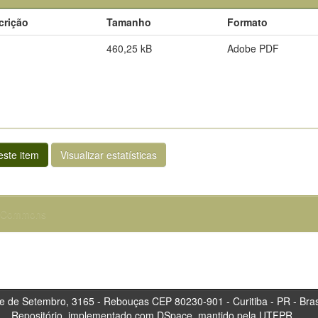
crição
Tamanho
Formato
460,25 kB
Adobe PDF
ste item
Visualizar estatísticas
e Commons
tembro, 3165 - Rebouças CEP 80230-901 - Curitiba 
Repositório, implementado com DSpace, mantido pela UTFPR