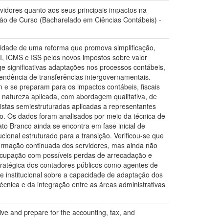
rvidores quanto aos seus principais impactos na
usão de Curso (Bacharelado em Ciências Contábeis) -
ssidade de uma reforma que promova simplificação,
 IPI, ICMS e ISS pelos novos impostos sobre valor
e significativas adaptações nos processos contábeis,
pendência de transferências intergovernamentais.
m e se preparam para os impactos contábeis, fiscais
 natureza aplicada, com abordagem qualitativa, de
vistas semiestruturadas aplicadas a representantes
co. Os dados foram analisados por meio da técnica de
to Branco ainda se encontra em fase inicial de
ional estruturado para a transição. Verificou-se que
formação continuada dos servidores, mas ainda não
eocupação com possíveis perdas de arrecadação e
ratégica dos contadores públicos como agentes de
 e institucional sobre a capacidade de adaptação dos
técnica e da integração entre as áreas administrativas
ive and prepare for the accounting, tax, and