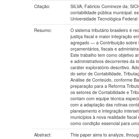
Citação:
SILVA, Fabricio Comineze da; SICH
contabilidade pública municipal: 
Universidade Tecnológica Federal
Resumo:
O sistema tributário brasileiro é 
justiça fiscal e maior integração e
agregado — a Contribuição sobre B
orçamentários, fiscais e administ
Este trabalho tem como objetivo a
e administrativos decorrentes da 
caráter exploratório-descritivo. A
do setor de Contabilidade, Tribut
Análise de Conteúdo, conforme Bar
preparação para a Reforma Tributár
os setores de Contabilidade e Tri
contam com equipe técnica especi
com a adaptação das rotinas cont
planejamento e integração interse
municípios à nova realidade fiscal
como condição essencial para uma 
Abstract:
This paper aims to analyze, through