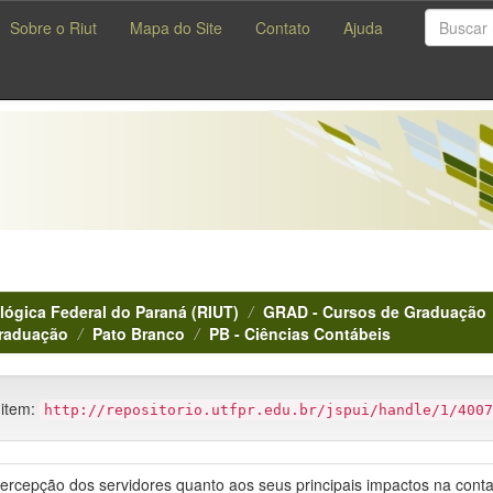
Sobre o Riut
Mapa do Site
Contato
Ajuda
lógica Federal do Paraná (RIUT)
GRAD - Cursos de Graduação
Graduação
Pato Branco
PB - Ciências Contábeis
 item:
http://repositorio.utfpr.edu.br/jspui/handle/1/4007
a percepção dos servidores quanto aos seus principais impactos na cont