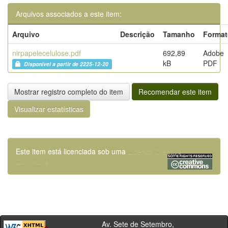
Arquivos associados a este item:
Arquivo
Descrição
Tamanho
Format
nirpapelecelulose.pdf
692,89
Adobe
kB
PDF
Disponível a partir de 2225-12-20
Mostrar registro completo do item
Recomendar este item
Visualizar estatísticas
Este item está licenciada sob uma
Licença Creative
Commons
Av. Sete de Setembro,