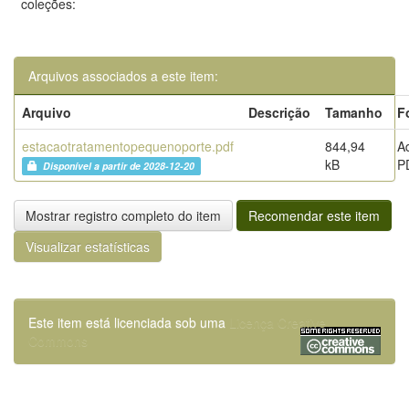
coleções:
Arquivos associados a este item:
Arquivo
Descrição
Tamanho
F
estacaotratamentopequenoporte.pdf
844,94
A
kB
P
Disponível a partir de 2028-12-20
Mostrar registro completo do item
Recomendar este item
Visualizar estatísticas
Este item está licenciada sob uma
Licença Creative
Commons