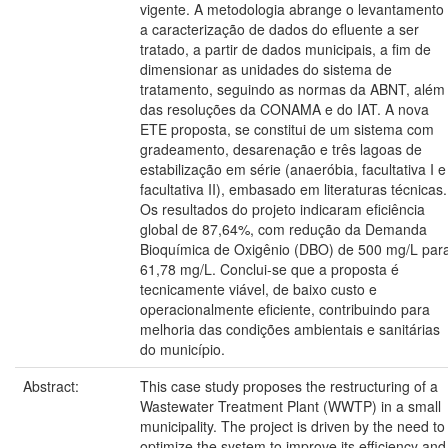
vigente. A metodologia abrange o levantamento
a caracterização de dados do efluente a ser
tratado, a partir de dados municipais, a fim de
dimensionar as unidades do sistema de
tratamento, seguindo as normas da ABNT, além
das resoluções da CONAMA e do IAT. A nova
ETE proposta, se constitui de um sistema com
gradeamento, desarenação e três lagoas de
estabilização em série (anaeróbia, facultativa I e
facultativa II), embasado em literaturas técnicas.
Os resultados do projeto indicaram eficiência
global de 87,64%, com redução da Demanda
Bioquímica de Oxigênio (DBO) de 500 mg/L par
61,78 mg/L. Conclui-se que a proposta é
tecnicamente viável, de baixo custo e
operacionalmente eficiente, contribuindo para
melhoria das condições ambientais e sanitárias
do município.
Abstract:
This case study proposes the restructuring of a
Wastewater Treatment Plant (WWTP) in a small
municipality. The project is driven by the need to
optimize the system to improve its efficiency and