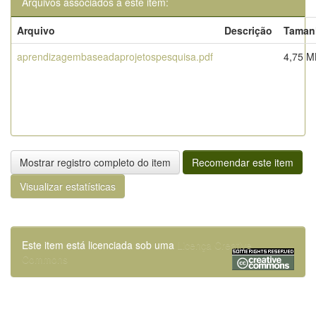
Arquivos associados a este item:
Arquivo
Descrição
Taman
aprendizagembaseadaprojetospesquisa.pdf
4,75 M
Mostrar registro completo do item
Recomendar este item
Visualizar estatísticas
Este item está licenciada sob uma
Licença Creative
Commons