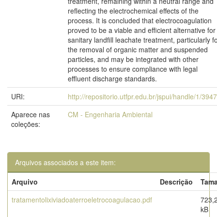
treatment, remaining within a neutral range and
reflecting the electrochemical effects of the
process. It is concluded that electrocoagulation
proved to be a viable and efficient alternative for
sanitary landfill leachate treatment, particularly f
the removal of organic matter and suspended
particles, and may be integrated with other
processes to ensure compliance with legal
effluent discharge standards.
URI:
http://repositorio.utfpr.edu.br/jspui/handle/1/394
Aparece nas
CM - Engenharia Ambiental
coleções:
Arquivos associados a este item:
Arquivo
Descrição
Tam
tratamentolixiviadoaterroeletrocoagulacao.pdf
723,
kB