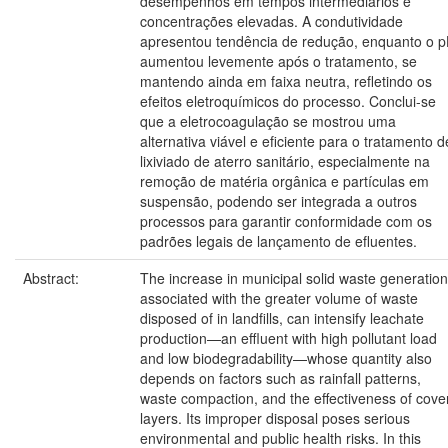
desempenhos em tempos intermediários e
concentrações elevadas. A condutividade
apresentou tendência de redução, enquanto o 
aumentou levemente após o tratamento, se
mantendo ainda em faixa neutra, refletindo os
efeitos eletroquímicos do processo. Conclui-se
que a eletrocoagulação se mostrou uma
alternativa viável e eficiente para o tratamento d
lixiviado de aterro sanitário, especialmente na
remoção de matéria orgânica e partículas em
suspensão, podendo ser integrada a outros
processos para garantir conformidade com os
padrões legais de lançamento de efluentes.
Abstract:
The increase in municipal solid waste generation
associated with the greater volume of waste
disposed of in landfills, can intensify leachate
production—an effluent with high pollutant load
and low biodegradability—whose quantity also
depends on factors such as rainfall patterns,
waste compaction, and the effectiveness of cove
layers. Its improper disposal poses serious
environmental and public health risks. In this