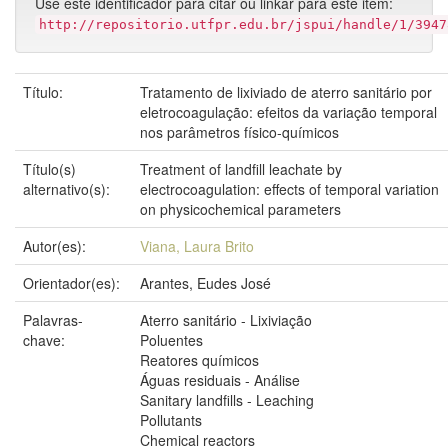
Use este identificador para citar ou linkar para este item:
http://repositorio.utfpr.edu.br/jspui/handle/1/3947
Título:
Tratamento de lixiviado de aterro sanitário por
eletrocoagulação: efeitos da variação temporal
nos parâmetros físico-químicos
Título(s)
Treatment of landfill leachate by
alternativo(s):
electrocoagulation: effects of temporal variation
on physicochemical parameters
Autor(es):
Viana, Laura Brito
Orientador(es):
Arantes, Eudes José
Palavras-
Aterro sanitário - Lixiviação
chave:
Poluentes
Reatores químicos
Águas residuais - Análise
Sanitary landfills - Leaching
Pollutants
Chemical reactors