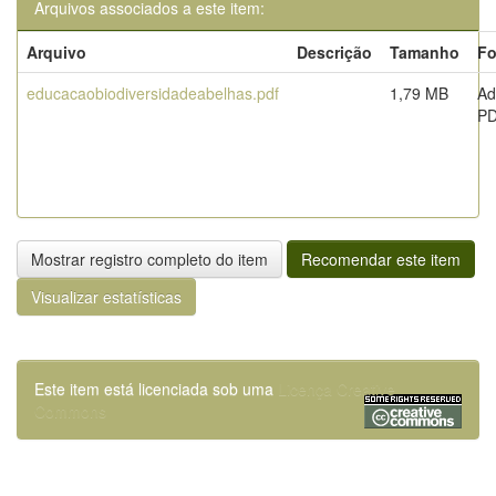
Arquivos associados a este item:
Arquivo
Descrição
Tamanho
Fo
educacaobiodiversidadeabelhas.pdf
1,79 MB
Ad
P
Mostrar registro completo do item
Recomendar este item
Visualizar estatísticas
Este item está licenciada sob uma
Licença Creative
Commons