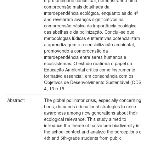
e profundidade conceitual, demonstrando uma
compreensão mais detalhada da
interdependência ecológica, enquanto as do 4º
ano revelaram avanços significativos na
compreensão básica da importância ecológica
das abelhas e da polinização. Conclui-se que
metodologias lúdicas e interativas potencializam
a aprendizagem e a sensibilização ambiental,
promovendo a compreensão da
interdependência entre seres humanos e
ecossistemas. O estudo reafirma o papel da
Educação Ambiental crítica como instrumento
formativo essencial, em consonância com os
Objetivos de Desenvolvimento Sustentável (ODS
4, 13 e 15.
Abstract:
The global pollinator crisis, especially concernin
bees, demands educational strategies to raise
awareness among new generations about their
ecological relevance. This study aimed to
introduce the theme of native bee biodiversity in
the school context and analyze the perceptions o
4th and 5th-grade students from public