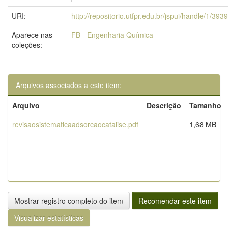
URI:
http://repositorio.utfpr.edu.br/jspui/handle/1/393
Aparece nas
FB - Engenharia Química
coleções:
Arquivos associados a este item:
Arquivo
Descrição
Tamanho
revisaosistematicaadsorcaocatalise.pdf
1,68 MB
Mostrar registro completo do item
Recomendar este item
Visualizar estatísticas