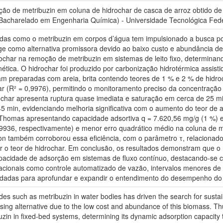
ção de metribuzin em coluna de hidrochar de casca de arroz obtido de 
Bacharelado em Engenharia Química) - Universidade Tecnológica Feder
das como o metribuzin em corpos d’água tem impulsionado a busca por
ge como alternativa promissora devido ao baixo custo e abundância d
idrochar na remoção de metribuzin em sistemas de leito fixo, determin
tica. O hidrochar foi produzido por carbonização hidrotérmica assisti
am preparadas com areia, brita contendo teores de 1 % e 2 % de hidro
ear (R² = 0,9976), permitindo o monitoramento preciso da concentração
char apresenta ruptura quase imediata e saturação em cerca de 25 m
 min, evidenciando melhoria significativa com o aumento do teor de
Thomas apresentando capacidade adsortiva q = 7.620,56 mg/g (1 %) e 
9936, respectivamente) e menor erro quadrático médio na coluna de m
on também corroborou essa eficiência, com o parâmetro τ, relaciona
r o teor de hidrochar. Em conclusão, os resultados demonstram que o
capacidade de adsorção em sistemas de fluxo contínuo, destacando-se c
cionais como controle automatizado de vazão, intervalos menores de co
dadas para aprofundar e expandir o entendimento do desempenho do 
des such as metribuzin in water bodies has driven the search for sust
ing alternative due to the low cost and abundance of this biomass. Thus
uzin in fixed-bed systems, determining its dynamic adsorption capacity