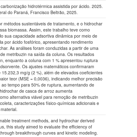
carbonização hidrotérmica assistida por ácido. 2025.
al do Paraná, Francisco Beltrão, 2025.
 métodos sustentáveis de tratamento, e o hidrochar
essa biomassa. Assim, este trabalho teve como
ando sua capacidade adsortiva dinâmica por meio de
da por ácido fosfórico, apresentando rendimento
char. As análises foram conduzidas a partir de uma
 de metribuzin na saída da coluna. Os resultados
in, enquanto a coluna com 1 % apresentou ruptura
 adsorvente. Os ajustes matemáticos confirmaram
15.232,3 mg/g (2 %), além de elevados coeficientes
aior teor (MSE = 0,0036), indicando melhor precisão
do ao tempo para 50% de ruptura, aumentando de
 hidrochar de casca de arroz aumenta
omo alternativa viável para remoção de metribuzin
leta, caracterizações físico-químicas adicionais e
material.
ainable treatment methods, and hydrochar derived
, this study aimed to evaluate the efficiency of
 through breakthrough curves and kinetic modeling.