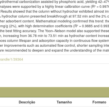
drothermal carbonization assisted by phosphoric acid, yielding 42–47
alyses were supported by a highly linear calibration curve (R² = 0.9976
. Results showed that the column without hydrochar exhibited almost i
% hydrochar column presented breakthrough at 97.52 min and the 2% co
er adsorbent content. Mathematical modeling confirmed this trend: th
g/g (2%), with high determination coefficients (R² = 0.9885 and 0.99
the best fitting accuracy. The Yoon–Nelson model also supported these 
, increasing from 36.78 min to 73.51 min as hydrochar content increase
ces column lifespan and adsorption capacity in continuous-flow systems,
er improvements such as automated flow control, shorter sampling inter
s are recommended to deepen and expand the understanding of the mate
i/handle/1/39364
Descrição
Tamanho
Formato