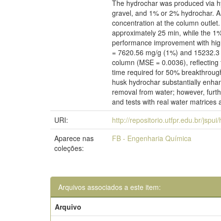
The hydrochar was produced via hy
gravel, and 1% or 2% hydrochar. An
concentration at the column outlet
approximately 25 min, while the 1
performance improvement with high
= 7620.56 mg/g (1%) and 15232.3 m
column (MSE = 0.0036), reflecting 
time required for 50% breakthrough
husk hydrochar substantially enhan
removal from water; however, furth
and tests with real water matrice
URI:
http://repositorio.utfpr.edu.br/jspu
Aparece nas
FB - Engenharia Química
coleções:
Arquivos associados a este item:
Arquivo