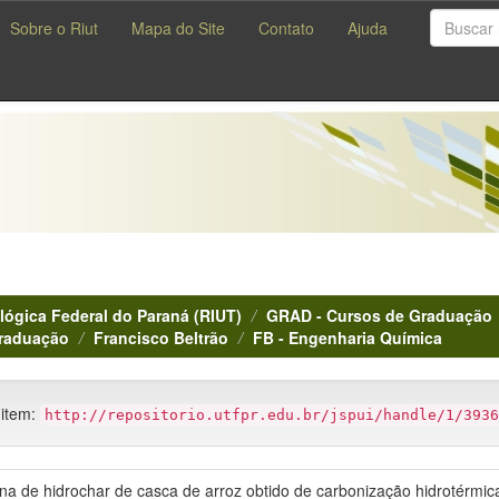
Sobre o Riut
Mapa do Site
Contato
Ajuda
lógica Federal do Paraná (RIUT)
GRAD - Cursos de Graduação
Graduação
Francisco Beltrão
FB - Engenharia Química
 item:
http://repositorio.utfpr.edu.br/jspui/handle/1/3936
na de hidrochar de casca de arroz obtido de carbonização hidrotérmica