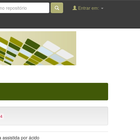
Entrar em:
4
 assistida por ácido