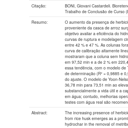
Citação:
BONI, Giovani Castardeli. Bioreten
Trabalho de Conclusão de Curso (
Resumo:
O aumento da presença de herbici
proveniente da casca de arroz sur
objetivo avaliar a eficiência do h
curvas de ruptura e modelagem ciné
entre 42 % e 47 %. As colunas for
curva de calibração altamente lin
mostraram que a coluna sem hidro
em 97,52 min e a de 2 % em 220,45
essa tendência, com o modelo de 
de determinação (R² = 0,9885 e 0,
do ajuste. O modelo de Yoon-Nels
36,78 min para 73,51 min ao eleva
substancialmente a vida útil e a 
em água; contudo, melhorias opera
testes com água real são recomen
Abstract:
The increasing presence of herbici
from rice husk emerges as a promis
hydrochar in the removal of metrib