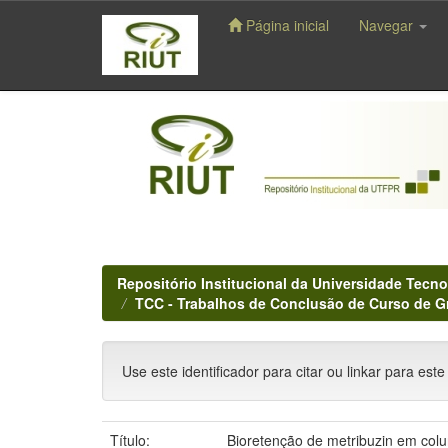
Página inicial
Navegar
Skip
navigation
Repositório Institucional da Universidade Tecno
TCC - Trabalhos de Conclusão de Curso de 
Use este identificador para citar ou linkar para este
Título:
Bioretenção de metribuzin em colu