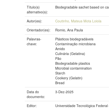
Título(s)
Biodegradable sachet based on cas
alternativo(s):
Autor(es):
Coutinho, Mateus Mota Loiola
Orientador(es):
Romio, Ana Paula
Palavras-
Plásticos biodegradáveis
chave:
Contaminação microbiana
Amido
Culinária (Gelatina)
Pão
Biodegradable plastics
Microbial contamination
Starch
Cookery (Gelatin)
Bread
Data do
3-Dez-2025
documento:
Editor:
Universidade Tecnológica Federal