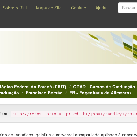
Sobre o Riut
Mapa do Site
Contato
Ajuda
lógica Federal do Paraná (RIUT)
GRAD - Cursos de Graduação
Graduação
Francisco Beltrão
FB - Engenharia de Alimentos
 item:
http://repositorio.utfpr.edu.br/jspui/handle/1/3929
ido de mandioca, gelatina e carvacrol encapsulado aplicado à conser