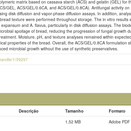
olymeric matrix based on cassava starch (ACS) and gelatin (GEL) for t
ACS/GEL, ACS/GEL/0.6CA, and ACS/GEL/0.8CA). Antifungal activity on 
ng disk diffusion and vapor-phase diffusion assays. In addition, analys
 bread texture were performed throughout storage. The in vitro result
 P. expansum and A. flavus, particularly in disk diffusion assays. The b
icrobial spoilage of bread, reducing the progression of fungal growth d
atment. Moisture, pH, and texture analyses remained within expected r
mical properties of the bread. Overall, the ACS/GEL/0.8CA formulation sh
duced microbial growth without the use of synthetic preservatives.
i/handle/1/39297
Descrição
Tamanho
Formato
1,52 MB
Adobe PDF