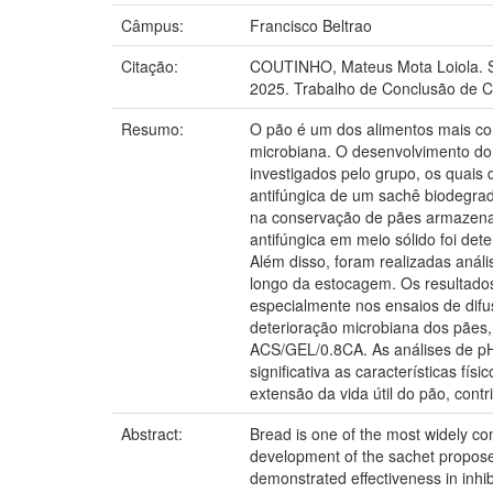
Câmpus:
Francisco Beltrao
Citação:
COUTINHO, Mateus Mota Loiola. Sa
2025. Trabalho de Conclusão de C
Resumo:
O pão é um dos alimentos mais con
microbiana. O desenvolvimento do
investigados pelo grupo, os quais 
antifúngica de um sachê biodegra
na conservação de pães armazena
antifúngica em meio sólido foi det
Além disso, foram realizadas anál
longo da estocagem. Os resultados
especialmente nos ensaios de dif
deterioração microbiana dos pães
ACS/GEL/0.8CA. As análises de pH
significativa as características f
extensão da vida útil do pão, cont
Abstract:
Bread is one of the most widely con
development of the sachet proposed
demonstrated effectiveness in inhib