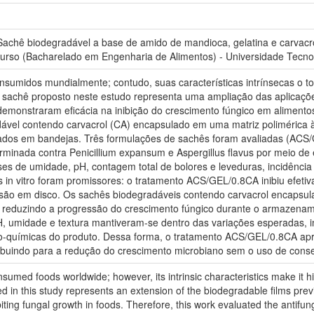
chê biodegradável a base de amido de mandioca, gelatina e carvacro
urso (Bacharelado em Engenharia de Alimentos) - Universidade Tecnol
sumidos mundialmente; contudo, suas características intrínsecas o t
 sachê proposto neste estudo representa uma ampliação das aplicaçõe
demonstraram eficácia na inibição do crescimento fúngico em alimentos.
dável contendo carvacrol (CA) encapsulado em uma matriz polimérica 
dos em bandejas. Três formulações de sachês foram avaliadas (ACS
erminada contra Penicillium expansum e Aspergillus flavus por meio de 
ises de umidade, pH, contagem total de bolores e leveduras, incidênci
 in vitro foram promissores: o tratamento ACS/GEL/0.8CA inibiu efeti
usão em disco. Os sachês biodegradáveis contendo carvacrol encapsu
, reduzindo a progressão do crescimento fúngico durante o armazen
, umidade e textura mantiveram-se dentro das variações esperadas, 
ísico-químicas do produto. Dessa forma, o tratamento ACS/GEL/0.8CA apr
ribuindo para a redução do crescimento microbiano sem o uso de conse
sumed foods worldwide; however, its intrinsic characteristics make it h
 in this study represents an extension of the biodegradable films prev
iting fungal growth in foods. Therefore, this work evaluated the antifun