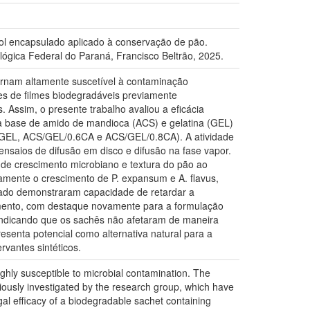
l encapsulado aplicado à conservação de pão.
ógica Federal do Paraná, Francisco Beltrão, 2025.
ornam altamente suscetível à contaminação
s de filmes biodegradáveis previamente
 Assim, o presente trabalho avaliou a eficácia
à base de amido de mandioca (ACS) e gelatina (GEL)
/GEL, ACS/GEL/0.6CA e ACS/GEL/0.8CA). A atividade
ensaios de difusão em disco e difusão na fase vapor.
a de crescimento microbiano e textura do pão ao
vamente o crescimento de P. expansum e A. flavus,
lado demonstraram capacidade de retardar a
amento, com destaque novamente para a formulação
indicando que os sachês não afetaram de maneira
esenta potencial como alternativa natural para a
rvantes sintéticos.
ighly susceptible to microbial contamination. The
iously investigated by the research group, which have
gal efficacy of a biodegradable sachet containing