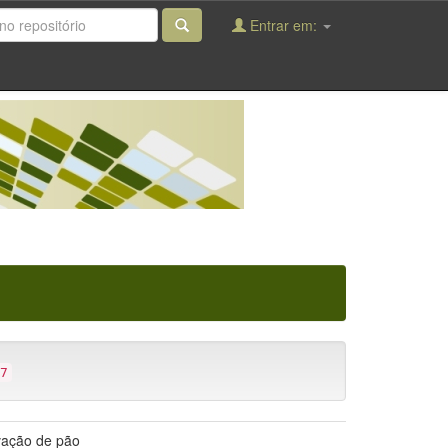
Entrar em:
7
vação de pão