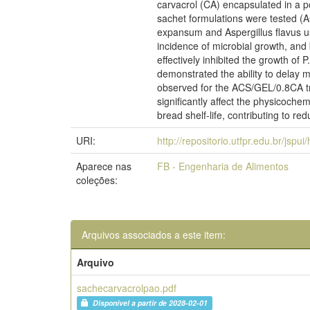
carvacrol (CA) encapsulated in a p
sachet formulations were tested (
expansum and Aspergillus flavus usi
incidence of microbial growth, and
effectively inhibited the growth of
demonstrated the ability to delay m
observed for the ACS/GEL/0.8CA tre
significantly affect the physicoche
bread shelf-life, contributing to re
URI:
http://repositorio.utfpr.edu.br/jspu
Aparece nas
FB - Engenharia de Alimentos
coleções:
Arquivos associados a este item:
Arquivo
sachecarvacrolpao.pdf
Disponível a partir de 2028-02-01