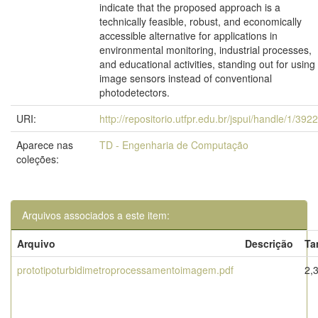
indicate that the proposed approach is a
technically feasible, robust, and economically
accessible alternative for applications in
environmental monitoring, industrial processes,
and educational activities, standing out for using
image sensors instead of conventional
photodetectors.
URI:
http://repositorio.utfpr.edu.br/jspui/handle/1/392
Aparece nas
TD - Engenharia de Computação
coleções:
Arquivos associados a este item:
Arquivo
Descrição
Ta
prototipoturbidimetroprocessamentoimagem.pdf
2,