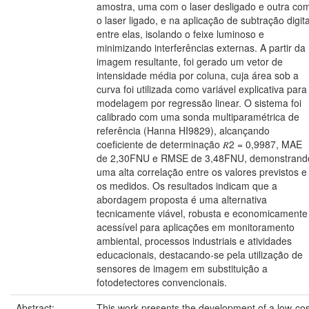
amostra, uma com o laser desligado e outra co
o laser ligado, e na aplicação de subtração digita
entre elas, isolando o feixe luminoso e
minimizando interferências externas. A partir da
imagem resultante, foi gerado um vetor de
intensidade média por coluna, cuja área sob a
curva foi utilizada como variável explicativa para
modelagem por regressão linear. O sistema foi
calibrado com uma sonda multiparamétrica de
referência (Hanna HI9829), alcançando
coeficiente de determinação 𝑅2 = 0,9987, MAE
de 2,30FNU e RMSE de 3,48FNU, demonstrand
uma alta correlação entre os valores previstos e
os medidos. Os resultados indicam que a
abordagem proposta é uma alternativa
tecnicamente viável, robusta e economicamente
acessível para aplicações em monitoramento
ambiental, processos industriais e atividades
educacionais, destacando-se pela utilização de
sensores de imagem em substituição a
fotodetectores convencionais.
Abstract:
This work presents the development of a low-cos