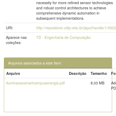
necessity for more refined sensor technologies
and robust control architectures to achieve
comprehensive dynamic automation in
subsequent implementations.
URI:
http://repositorio.utfpr.edu.br/jspui/handle/1/392
Aparece nas
TD - Engenharia de Computação
coleções:
Arquivos associados a este item:
Arquivo
Descrição
Tamanho
Fo
iluminacaosmartcampusenergia.pdf
8,03 MB
Ad
PD