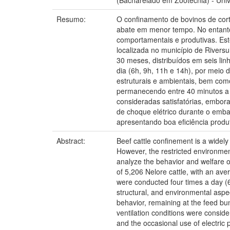
(Bacharelado em Zootecnia) - Univ
Resumo:
O confinamento de bovinos de cort
abate em menor tempo. No entanto,
comportamentais e produtivas. Es
localizada no município de Rivers
30 meses, distribuídos em seis lin
dia (6h, 9h, 11h e 14h), por meio
estruturais e ambientais, bem co
permanecendo entre 40 minutos a 1
consideradas satisfatórias, embo
de choque elétrico durante o emba
apresentando boa eficiência produ
Abstract:
Beef cattle confinement is a widely 
However, the restricted environmen
analyze the behavior and welfare of
of 5,206 Nelore cattle, with an av
were conducted four times a day (6
structural, and environmental aspe
behavior, remaining at the feed bun
ventilation conditions were consid
and the occasional use of electric 