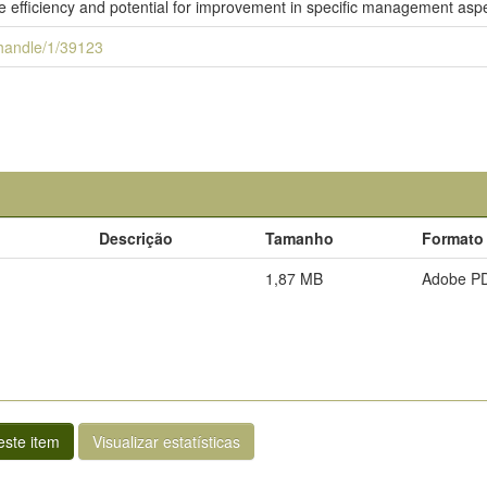
e efficiency and potential for improvement in specific management asp
i/handle/1/39123
Descrição
Tamanho
Formato
1,87 MB
Adobe P
ste item
Visualizar estatísticas