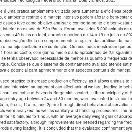
ersidade Tecnológica Federal do Paraná, Dois Vizinhos, 2025.
e é uma prática amplamente utilizada para aumentar a eficiência produ
 o ambiente restrito e o manejo intensivo podem afetar o bem-estar d
te estudo teve como objetivo analisar o comportamento e o bem-estar
ul, interior do estado de São Paulo. Foram avaliados 5.206 animais da
has com 49 baias no total, durante o período de 14 a 19 de julho de 2
 de observação direta do comportamento e registro das práticas de man
mo o manejo sanitário e de contenção. Os resultados mostraram que 
 hora ao cocho, com ganho médio diário aproximado de 2,0 kg/animal/
ra se tenha observado necessidade de melhorias quanto à frequência 
rque. Conclui-se que o sistema de confinamento avaliado atende satis
tiva e potencial para aprimoramento em aspectos pontuais de manejo.
used practice to increase production efficiency, as it allows animals to 
t and intensive management can affect animal welfare, leading to beh
 confined cattle at Fazenda Bergamini, located, in the municipality of Ri
erage entry age between 24 and 30 months, were evaluated in six confi
a.m, 9a.m., 11a.m., and 2p.m.) through direct behavioral observation 
cts were analyzed, as well as sanitary and handling procedures. The r
k for 40 minutes to 1 hour, with an average daily weight gain of approx
ered satisfactory, although improvements are needed regarding the fre
prods during loading. It is concluded that the evaluated confinement sys