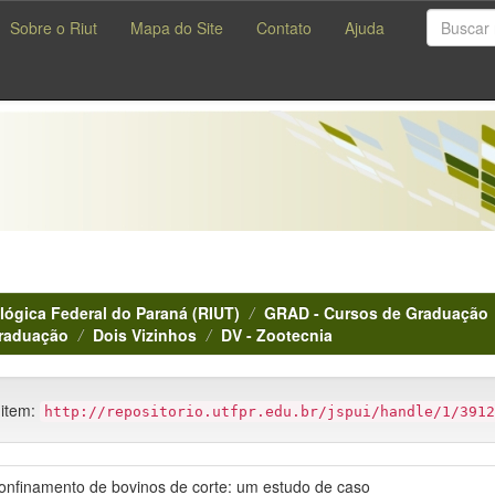
Sobre o Riut
Mapa do Site
Contato
Ajuda
lógica Federal do Paraná (RIUT)
GRAD - Cursos de Graduação
Graduação
Dois Vizinhos
DV - Zootecnia
 item:
http://repositorio.utfpr.edu.br/jspui/handle/1/3912
onfinamento de bovinos de corte: um estudo de caso