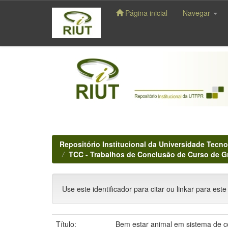
Página inicial
Navegar
Skip
navigation
Repositório Institucional da Universidade Tecno
TCC - Trabalhos de Conclusão de Curso de 
Use este identificador para citar ou linkar para este
Título:
Bem estar animal em sistema de c