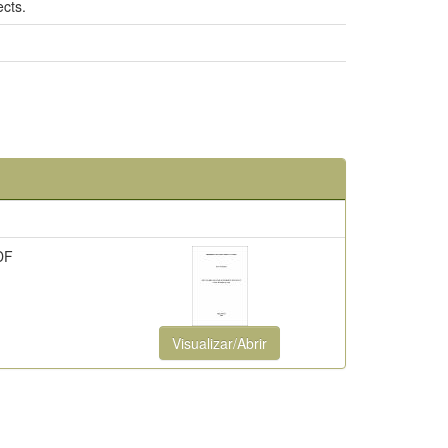
ects.
DF
Visualizar/Abrir