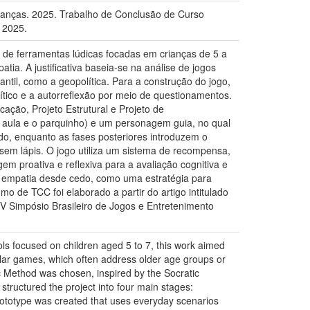
nças. 2025. Trabalho de Conclusão de Curso
 2025.
a de ferramentas lúdicas focadas em crianças de 5 a
tia. A justificativa baseia-se na análise de jogos
antil, como a geopolítica. Para a construção do jogo,
ítico e a autorreflexão por meio de questionamentos.
cação, Projeto Estrutural e Projeto de
de aula e o parquinho) e um personagem guia, no qual
edo, enquanto as fases posteriores introduzem o
em lápis. O jogo utiliza um sistema de recompensa,
m proativa e reflexiva para a avaliação cognitiva e
 a empatia desde cedo, como uma estratégia para
o de TCC foi elaborado a partir do artigo intitulado
IV Simpósio Brasileiro de Jogos e Entretenimento
ols focused on children aged 5 to 7, this work aimed
ilar games, which often address older age groups or
ic Method was chosen, inspired by the Socratic
 structured the project into four main stages:
ototype was created that uses everyday scenarios