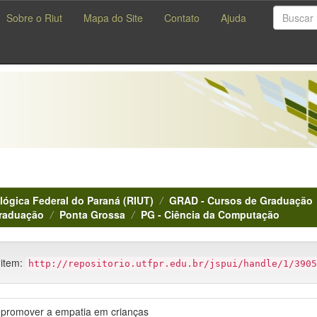
Sobre o Riut
Mapa do Site
Contato
Ajuda
lógica Federal do Paraná (RIUT)
GRAD - Cursos de Graduação
Graduação
Ponta Grossa
PG - Ciência da Computação
 item:
http://repositorio.utfpr.edu.br/jspui/handle/1/3905
 promover a empatia em crianças