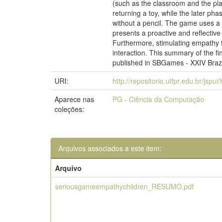
(such as the classroom and the pla
returning a toy, while the later ph
without a pencil. The game uses a 
presents a proactive and reflective
Furthermore, stimulating empathy f
interaction. This summary of the fi
published in SBGames - XXIV Braz
URI:
http://repositorio.utfpr.edu.br/jspu
Aparece nas
PG - Ciência da Computação
coleções:
Arquivos associados a este item:
Arquivo
seriousgameempathychildren_RESUMO.pdf