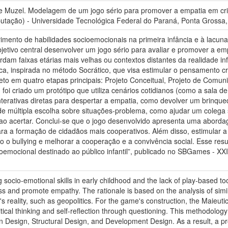
uzel. Modelagem de um jogo sério para promover a empatia em cria
tação) - Universidade Tecnológica Federal do Paraná, Ponta Grossa,
imento de habilidades socioemocionais na primeira infância e à lacun
jetivo central desenvolver um jogo sério para avaliar e promover a empa
dam faixas etárias mais velhas ou contextos distantes da realidade inf
ca, inspirada no método Socrático, que visa estimular o pensamento cr
eto em quatro etapas principais: Projeto Conceitual, Projeto de Comuni
foi criado um protótipo que utiliza cenários cotidianos (como a sala 
interativas diretas para despertar a empatia, como devolver um brinqu
 múltipla escolha sobre situações-problema, como ajudar um colega s
ao acertar. Conclui-se que o jogo desenvolvido apresenta uma abordage
para a formação de cidadãos mais cooperativos. Além disso, estimular
o o bullying e melhorar a cooperação e a convivência social. Esse resum
ioemocional destinado ao público infantil”, publicado no SBGames - XX
socio-emotional skills in early childhood and the lack of play-based to
ss and promote empathy. The rationale is based on the analysis of sim
s reality, such as geopolitics. For the game's construction, the Maieut
tical thinking and self-reflection through questioning. This methodology
Design, Structural Design, and Development Design. As a result, a pr