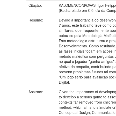
Citação:
KALOMENCONKOVAS, Igor Felippe M
(Bacharelado em Ciência da Compu
Resumo:
Devido à importância do desenvolv
7 anos, este trabalho teve como ob
similares, que frequentemente abor
optou-se pela Metodologia Maiêuti
Esta metodologia estruturou o proj
Desenvolvimento. Como resultado, 
as fases iniciais focam em ações 
método maiêutico com perguntas de
no qual o jogador "ganha amigos" 
afetiva da empatia, contribuindo 
prevenir problemas futuros tal com
“Um jogo sério para avaliação soc
Digital.
Abstract:
Given the importance of developing 
to develop a serious game to asse
contexts far removed from children'
method, which aims to stimulate cri
Conceptual Design, Communication 