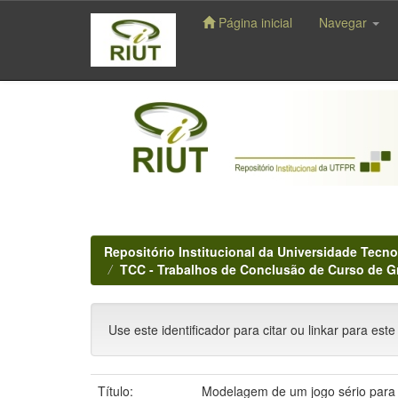
Página inicial
Navegar
Skip
navigation
Repositório Institucional da Universidade Tecno
TCC - Trabalhos de Conclusão de Curso de 
Use este identificador para citar ou linkar para este
Título:
Modelagem de um jogo sério para