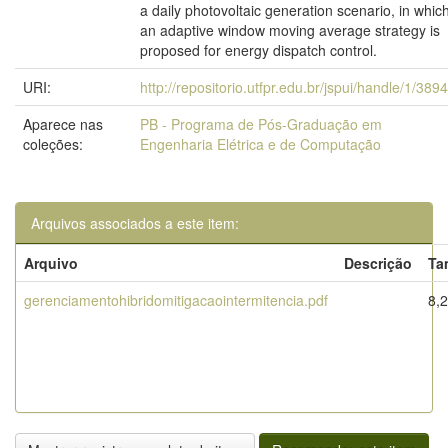
a daily photovoltaic generation scenario, in whic
an adaptive window moving average strategy is
proposed for energy dispatch control.
URI:
http://repositorio.utfpr.edu.br/jspui/handle/1/389
Aparece nas
PB - Programa de Pós-Graduação em
coleções:
Engenharia Elétrica e de Computação
Arquivos associados a este item:
Arquivo
Descrição
Ta
gerenciamentohibridomitigacaointermitencia.pdf
8,