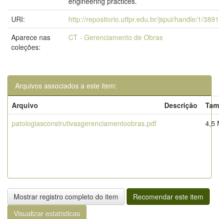
engineering practices.
URI:
http://repositorio.utfpr.edu.br/jspui/handle/1/389
Aparece nas
CT - Gerenciamento de Obras
coleções:
Arquivos associados a este item:
Arquivo
Descrição
Tam
patologiasconstrutivasgerenciamentoobras.pdf
4,5
Mostrar registro completo do item
Recomendar este item
Visualizar estatísticas