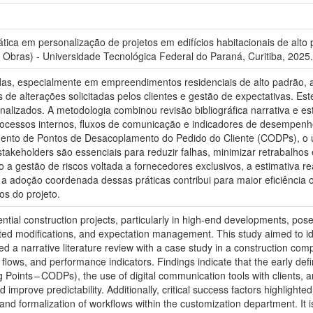
ica em personalização de projetos em edifícios habitacionais de alt
Obras) - Universidade Tecnológica Federal do Paraná, Curitiba, 2025.
as, especialmente em empreendimentos residenciais de alto padrão, ap
de alterações solicitadas pelos clientes e gestão de expectativas. Este
nalizados. A metodologia combinou revisão bibliográfica narrativa e 
rocessos internos, fluxos de comunicação e indicadores de desempenho
mento de Pontos de Desacoplamento do Pedido do Cliente (CODPs), o 
stakeholders são essenciais para reduzir falhas, minimizar retrabalhos
 a gestão de riscos voltada a fornecedores exclusivos, a estimativa re
 a adoção coordenada dessas práticas contribui para maior eficiência 
vos do projeto.
tial construction projects, particularly in high-end developments, poses
ested modifications, and expectation management. This study aimed to i
 a narrative literature review with a case study in a construction com
lows, and performance indicators. Findings indicate that the early defin
Points – CODPs), the use of digital communication tools with clients, 
 improve predictability. Additionally, critical success factors highligh
n, and formalization of workflows within the customization department. It