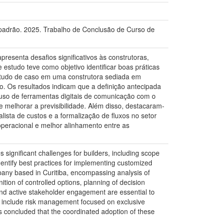
o padrão. 2025. Trabalho de Conclusão de Curso de
resenta desafios significativos às construtoras,
 estudo teve como objetivo identificar boas práticas
estudo de caso em uma construtora sediada em
. Os resultados indicam que a definição antecipada
uso de ferramentas digitais de comunicação com o
 e melhorar a previsibilidade. Além disso, destacaram-
alista de custos e a formalização de fluxos no setor
operacional e melhor alinhamento entre as
 significant challenges for builders, including scope
dentify best practices for implementing customized
pany based in Curitiba, encompassing analysis of
ition of controlled options, planning of decision
and active stakeholder engagement are essential to
ted include risk management focused on exclusive
 is concluded that the coordinated adoption of these