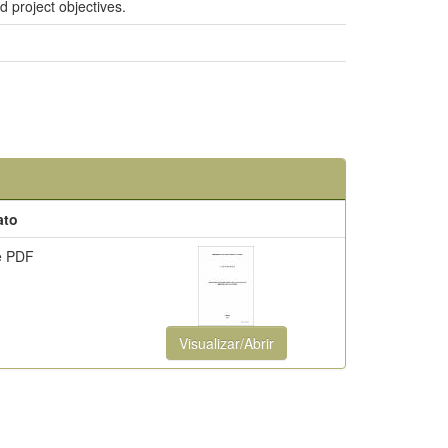
d project objectives.
ato
e PDF
Visualizar/Abrir