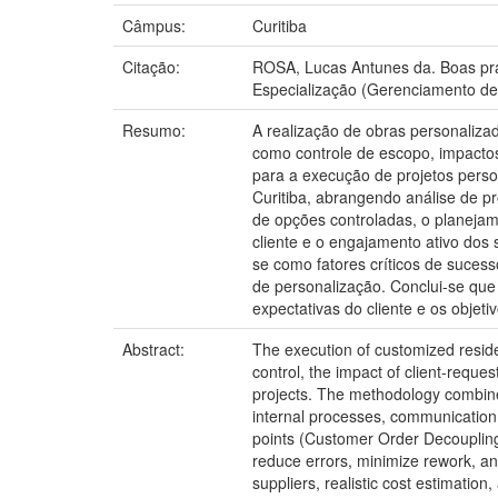
Câmpus:
Curitiba
Citação:
ROSA, Lucas Antunes da. Boas prát
Especialização (Gerenciamento de 
Resumo:
A realização de obras personalizad
como controle de escopo, impactos 
para a execução de projetos perso
Curitiba, abrangendo análise de p
de opções controladas, o planeja
cliente e o engajamento ativo dos 
se como fatores críticos de sucesso
de personalização. Conclui-se que
expectativas do cliente e os objeti
Abstract:
The execution of customized residen
control, the impact of client-requ
projects. The methodology combined
internal processes, communication f
points (Customer Order Decoupling 
reduce errors, minimize rework, and
suppliers, realistic cost estimatio