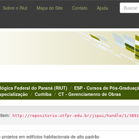
Sobre o Riut
Mapa do Site
Contato
Ajuda
lógica Federal do Paraná (RIUT)
ESP - Cursos de Pós-Graduaçã
specialização
Curitiba
CT - Gerenciamento de Obras
 item:
http://repositorio.utfpr.edu.br/jspui/handle/1/3891
projetos em edifícios habitacionais de alto padrão