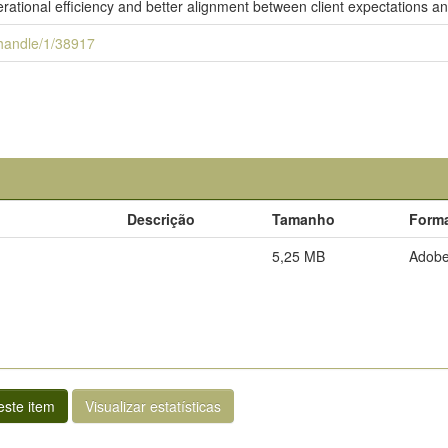
erational efficiency and better alignment between client expectations an
i/handle/1/38917
Descrição
Tamanho
Form
5,25 MB
Adob
ste item
Visualizar estatísticas