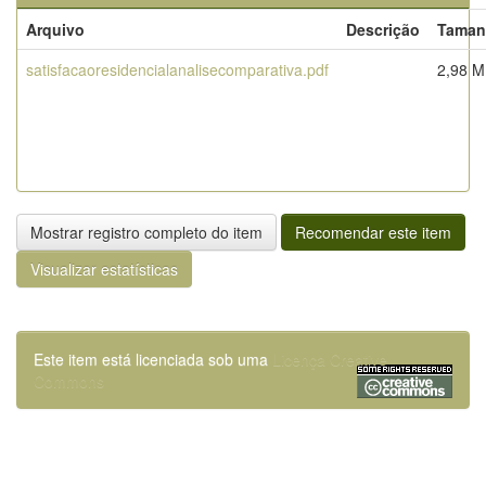
Arquivo
Descrição
Taman
satisfacaoresidencialanalisecomparativa.pdf
2,98 
Mostrar registro completo do item
Recomendar este item
Visualizar estatísticas
Este item está licenciada sob uma
Licença Creative
Commons