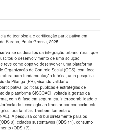
cia de tecnologia e certificação participativa em
 do Paraná, Ponta Grossa, 2025.
rva-se os desafios da integração urbano-rural, que
 suscitou o desenvolvimento de uma solução
 tese teve como objetivo desenvolver uma plataforma
as de Organização de Controle Social (OCS), com foco
iteratura para fundamentação teórica, uma pesquisa
io de Pitanga (PR), visando validar o
ticipativa, políticas públicas e estratégias de
nto da plataforma SISCOACI, voltada à gestão da
forma, com ênfase em segurança, interoperabilidade e
nsferência de tecnologia ao transformar conhecimento
 agricultura familiar. Também fomenta o
NAE). A pesquisa contribui diretamente para os
 (ODS 8), cidades sustentáveis (ODS 11), consumo
imento (ODS 17).