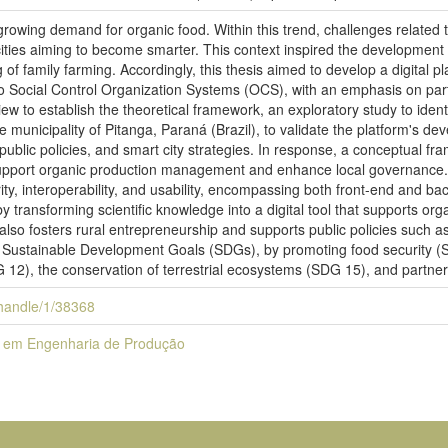
owing demand for organic food. Within this trend, challenges related 
cities aiming to become smarter. This context inspired the development o
 of family farming. Accordingly, this thesis aimed to develop a digital p
 to Social Control Organization Systems (OCS), with an emphasis on part
iew to establish the theoretical framework, an exploratory study to ident
e municipality of Pitanga, Paraná (Brazil), to validate the platform's de
, public policies, and smart city strategies. In response, a conceptual 
upport organic production management and enhance local governance. 
rity, interoperability, and usability, encompassing both front-end and
by transforming scientific knowledge into a digital tool that supports or
also fosters rural entrepreneurship and supports public policies such
he Sustainable Development Goals (SDGs), by promoting food security (
 12), the conservation of terrestrial ecosystems (SDG 15), and partne
i/handle/1/38368
 em Engenharia de Produção