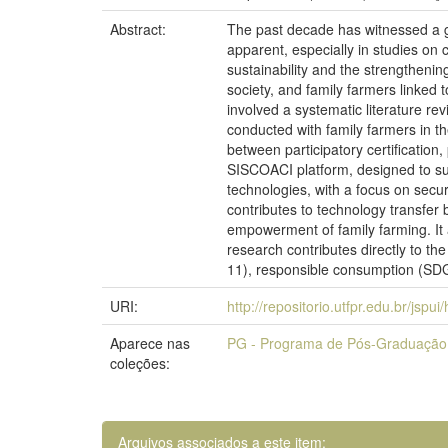
Abstract:
The past decade has witnessed a gr
apparent, especially in studies on 
sustainability and the strengthening
society, and family farmers linked
involved a systematic literature rev
conducted with family farmers in th
between participatory certification
SISCOACI platform, designed to s
technologies, with a focus on secu
contributes to technology transfer 
empowerment of family farming. It 
research contributes directly to t
11), responsible consumption (SDG
URI:
http://repositorio.utfpr.edu.br/jspu
Aparece nas
PG - Programa de Pós-Graduação
coleções:
Arquivos associados a este item: