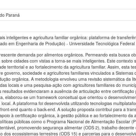
 do Paraná
s inteligentes e agricultura familiar orgânica: plataforma de transferên
ado em Engenharia de Produção) - Universidade Tecnológica Federal
rescente demanda por alimentos orgânicos. Permeando esta busca obse
 sobre cidades com vistas a torna-se mais inteligentes. Este contexto
ade territorial e ao fortalecimento da agricultura familiar. Assim, esta
 entre governo, sociedade e agricultores familiares vinculados a Sistem
rodução orgânica. A metodologia envolveu uma revisão sistemática da l
ndas locais e uma pesquisa-ação com agricultores familiares do municíp
esultados evidenciaram a ausência de articulação entre certificação par
ta, elaborou-se um framework conceitual que orientou o desenvolvime
ocal. A plataforma foi desenvolvida utilizando tecnologias multiplata
 front-end quanto o back-end. A solução proposta contribui para a tra
 apoio à certificação orgânica, à gestão pública e ao fortalecimento da
líticas públicas como o Programa Nacional de Alimentação Escolar (P
tentável, promovendo segurança alimentar (ODS 2), trabalho decente
o dos ecossistemas terrestres (ODS 15) e parcerias para o desenvolv