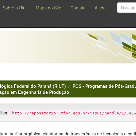
Sobre o Riut
Mapa do Site
Contato
Ajuda
lógica Federal do Paraná (RIUT)
POS - Programas de Pós-Gradu
ação em Engenharia de Produção
 item:
http://repositorio.utfpr.edu.br/jspui/handle/1/3836
tura familiar orgânica: plataforma de transferência de tecnologia e cer