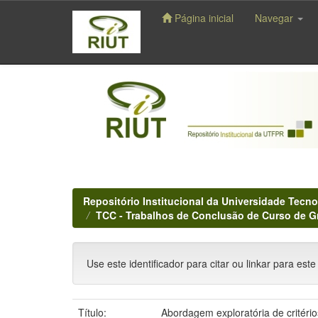
Página inicial
Navegar
Skip
navigation
Repositório Institucional da Universidade Tecno
TCC - Trabalhos de Conclusão de Curso de 
Use este identificador para citar ou linkar para este
Título:
Abordagem exploratória de critéri