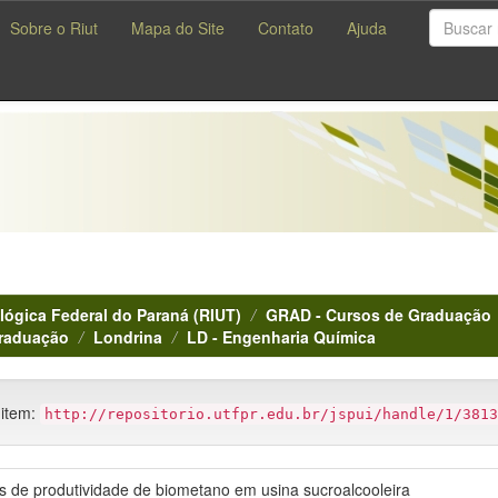
Sobre o Riut
Mapa do Site
Contato
Ajuda
lógica Federal do Paraná (RIUT)
GRAD - Cursos de Graduação
Graduação
Londrina
LD - Engenharia Química
 item:
http://repositorio.utfpr.edu.br/jspui/handle/1/3813
os de produtividade de biometano em usina sucroalcooleira