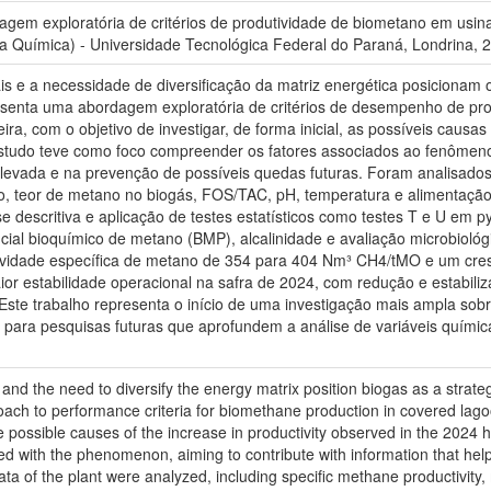
m exploratória de critérios de produtividade de biometano em usina
 Química) - Universidade Tecnológica Federal do Paraná, Londrina, 
ais e a necessidade de diversificação da matriz energética posicionam 
presenta uma abordagem exploratória de critérios de desempenho de p
ra, com o objetivo de investigar, de forma inicial, as possíveis caus
udo teve como foco compreender os fatores associados ao fenômeno,
evada e na prevenção de possíveis quedas futuras. Foram analisados d
no, teor de metano no biogás, FOS/TAC, pH, temperatura e alimenta
lise descritiva e aplicação de testes estatísticos como testes T e U em 
ial bioquímico de metano (BMP), alcalinidade e avaliação microbioló
ividade específica de metano de 354 para 404 Nm³ CH4/tMO e um cre
or estabilidade operacional na safra de 2024, com redução e estabil
. Este trabalho representa o início de uma investigação mais ampla sob
ço para pesquisas futuras que aprofundem a análise de variáveis quími
 and the need to diversify the energy matrix position biogas as a strateg
ach to performance criteria for biomethane production in covered lagoo
g the possible causes of the increase in productivity observed in the 20
ed with the phenomenon, aiming to contribute with information that help
data of the plant were analyzed, including specific methane productivit