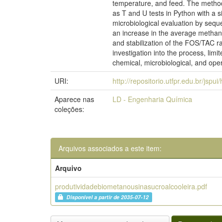
temperature, and feed. The methodol
as T and U tests in Python with a s
microbiological evaluation by seq
an increase in the average methane
and stabilization of the FOS/TAC r
investigation into the process, lim
chemical, microbiological, and oper
URI:
http://repositorio.utfpr.edu.br/jspu
Aparece nas
LD - Engenharia Química
coleções:
Arquivos associados a este item:
Arquivo
produtividadebiometanousinasucroalcooleira.pdf
Disponível a partir de 2035-07-12