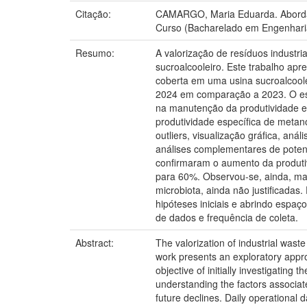
Citação:
CAMARGO, Maria Eduarda. Abordage
Curso (Bacharelado em Engenharia
Resumo:
A valorização de resíduos industri
sucroalcooleiro. Este trabalho a
coberta em uma usina sucroalcoolei
2024 em comparação a 2023. O est
na manutenção da produtividade el
produtividade específica de meta
outliers, visualização gráfica, aná
análises complementares de potenc
confirmaram o aumento da produt
para 60%. Observou-se, ainda, mai
microbiota, ainda não justificadas
hipóteses iniciais e abrindo espa
de dados e frequência de coleta.
Abstract:
The valorization of industrial waste
work presents an exploratory appro
objective of initially investigatin
understanding the factors associat
future declines. Daily operational 