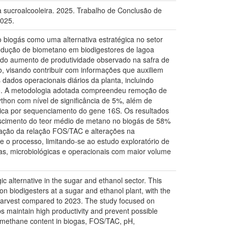
 sucroalcooleira. 2025. Trabalho de Conclusão de
2025.
o biogás como uma alternativa estratégica no setor
rodução de biometano em biodigestores de lagoa
as do aumento de produtividade observado na safra de
 visando contribuir com informações que auxiliem
ados operacionais diários da planta, incluindo
ção. A metodologia adotada compreendeu remoção de
python com nível de significância de 5%, além de
gica por sequenciamento do gene 16S. Os resultados
scimento do teor médio de metano no biogás de 58%
ização da relação FOS/TAC e alterações na
re o processo, limitando-se ao estudo exploratório de
cas, microbiológicas e operacionais com maior volume
ic alternative in the sugar and ethanol sector. This
n biodigesters at a sugar and ethanol plant, with the
24 harvest compared to 2023. The study focused on
s maintain high productivity and prevent possible
y, methane content in biogas, FOS/TAC, pH,