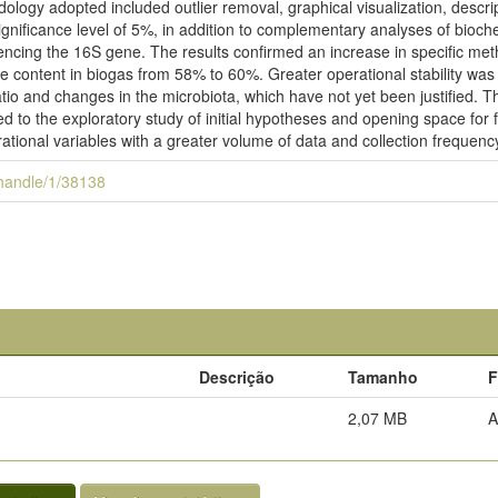
ogy adopted included outlier removal, graphical visualization, descripti
ignificance level of 5%, in addition to complementary analyses of bioch
uencing the 16S gene. The results confirmed an increase in specific m
 content in biogas from 58% to 60%. Greater operational stability was 
atio and changes in the microbiota, which have not yet been justified. 
ited to the exploratory study of initial hypotheses and opening space for
ational variables with a greater volume of data and collection frequenc
i/handle/1/38138
Descrição
Tamanho
F
2,07 MB
A