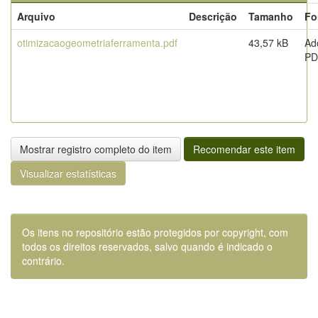
Arquivo
Descrição
Tamanho
Fo
otimizacaogeometriaferramenta.pdf
43,57 kB
Ad
PD
Mostrar registro completo do item
Recomendar este item
Visualizar estatísticas
Os itens no repositório estão protegidos por copyright, com
todos os direitos reservados, salvo quando é indicado o
contrário.