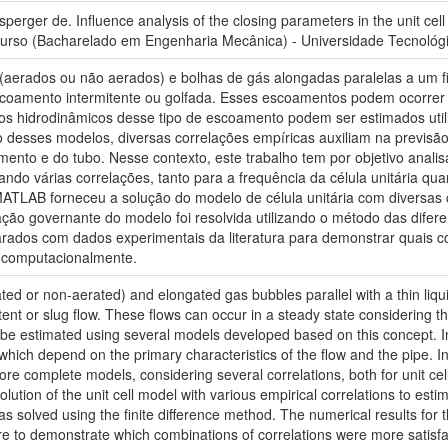
ger de. Influence analysis of the closing parameters in the unit cell mo
urso (Bacharelado em Engenharia Mecânica) - Universidade Tecnológi
(aerados ou não aerados) e bolhas de gás alongadas paralelas a um fil
scoamento intermitente ou golfada. Esses escoamentos podem ocorrer
tros hidrodinâmicos desse tipo de escoamento podem ser estimados ut
o desses modelos, diversas correlações empíricas auxiliam na previs
oamento e do tubo. Nesse contexto, este trabalho tem por objetivo an
do várias correlações, tanto para a frequência da célula unitária quan
ATLAB forneceu a solução do modelo de célula unitária com diversas 
ção governante do modelo foi resolvida utilizando o método das difere
ados com dados experimentais da literatura para demonstrar quais co
 computacionalmente.
ted or non-aerated) and elongated gas bubbles parallel with a thin liquid
tent or slug flow. These flows can occur in a steady state considering t
n be estimated using several models developed based on this concept. In
which depend on the primary characteristics of the flow and the pipe. In
re complete models, considering several correlations, both for unit cel
ution of the unit cell model with various empirical correlations to esti
s solved using the finite difference method. The numerical results for
ure to demonstrate which combinations of correlations were more satisf