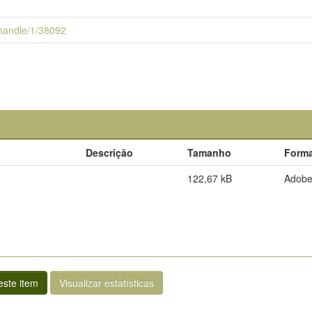
i/handle/1/38092
Descrição
Tamanho
Form
122,67 kB
Adob
ste item
Visualizar estatísticas