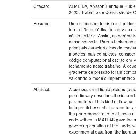
Citação:
ALMEIDA, Alysson Henrique Rublesper
2025. Trabalho de Conclusão de C
Resumo:
Uma sucessão de pistões líquidos 
forma não periódica descreve o e
célula unitária. Assim, os parâme
nesse conceito. Para o fechament
principais características do esc
modelos mais completos, consideran
código computacional escrito em M
fechamento neste trabalho. A equa
gradiente de pressão foram compar
validando o modelo implementado
Abstract:
A succession of liquid pistons (aera
periodic way describes the intermit
parameters of this kind of flow ca
help predict essential parameters, 
the performance of one of these mo
code written in MATLAB gave the sol
governing equation of the model wa
experimental data from the literat