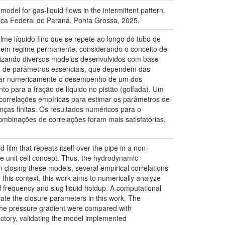
del for gas-liquid flows in the intermittent pattern.
ca Federal do Paraná, Ponta Grossa, 2025.
me líquido fino que se repete ao longo do tubo de
 em regime permanente, considerando o conceito de
ilizando diversos modelos desenvolvidos com base
ão de parâmetros essenciais, que dependem das
alisar numericamente o desempenho de um dos
to para a fração de líquido no pistão (golfada). Um
correlações empíricas para estimar os parâmetros de
nças finitas. Os resultados numéricos para o
mbinações de correlações foram mais satisfatórias,
 film that repeats itself over the pipe in a non-
he unit cell concept. Thus, the hydrodynamic
 closing these models, several empirical correlations
 this context, this work aims to numerically analyze
l frequency and slug liquid holdup. A computational
mate the closure parameters in this work. The
 the pressure gradient were compared with
actory, validating the model implemented