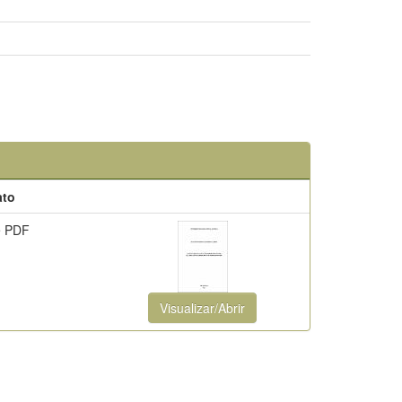
ato
e PDF
Visualizar/Abrir