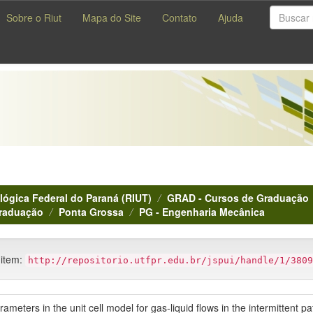
Sobre o Riut
Mapa do Site
Contato
Ajuda
lógica Federal do Paraná (RIUT)
GRAD - Cursos de Graduação
Graduação
Ponta Grossa
PG - Engenharia Mecânica
 item:
http://repositorio.utfpr.edu.br/jspui/handle/1/3809
rameters in the unit cell model for gas-liquid flows in the intermittent pa