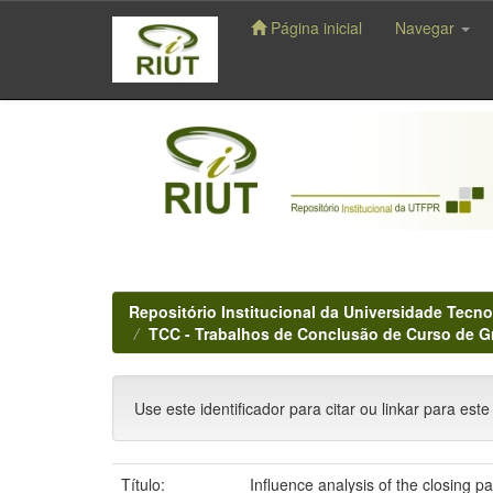
Página inicial
Navegar
Skip
navigation
Repositório Institucional da Universidade Tecno
TCC - Trabalhos de Conclusão de Curso de 
Use este identificador para citar ou linkar para este
Título:
Influence analysis of the closing pa