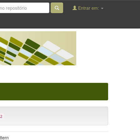
Entrar em:
2
ttern