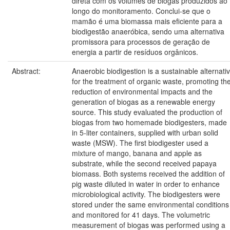
direta com os volumes de biogás produzidos ao
longo do monitoramento. Conclui-se que o
mamão é uma biomassa mais eficiente para a
biodigestão anaeróbica, sendo uma alternativa
promissora para processos de geração de
energia a partir de resíduos orgânicos.
Abstract:
Anaerobic biodigestion is a sustainable alternati
for the treatment of organic waste, promoting th
reduction of environmental impacts and the
generation of biogas as a renewable energy
source. This study evaluated the production of
biogas from two homemade biodigesters, made
in 5-liter containers, supplied with urban solid
waste (MSW). The first biodigester used a
mixture of mango, banana and apple as
substrate, while the second received papaya
biomass. Both systems received the addition of
pig waste diluted in water in order to enhance
microbiological activity. The biodigesters were
stored under the same environmental conditions
and monitored for 41 days. The volumetric
measurement of biogas was performed using a