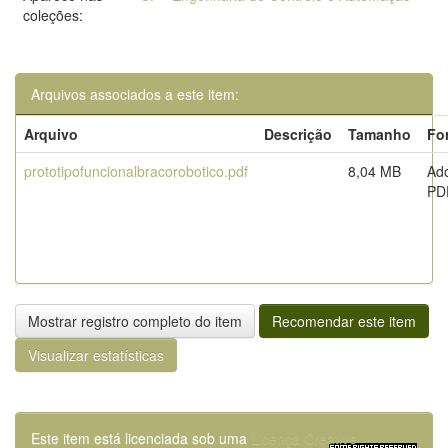
coleções:
Arquivos associados a este item:
Arquivo
Descrição
Tamanho
Fo
prototipofuncionalbracorobotico.pdf
8,04 MB
Ad
PD
Mostrar registro completo do item
Recomendar este item
Visualizar estatísticas
Este item está licenciada sob uma
Licença Creative