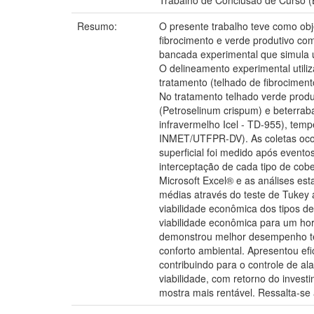
Trabalho de Conclusão de Curso (B
Resumo:
O presente trabalho teve como obj
fibrocimento e verde produtivo co
bancada experimental que simula u
O delineamento experimental utiliz
tratamento (telhado de fibrocimen
No tratamento telhado verde produt
(Petroselinum crispum) e beterraba
infravermelho Icel - TD-955), tem
INMET/UTFPR-DV). As coletas oco
superficial foi medido após event
interceptação de cada tipo de cobe
Microsoft Excel® e as análises es
médias através do teste de Tukey 
viabilidade econômica dos tipos d
viabilidade econômica para um hor
demonstrou melhor desempenho tér
conforto ambiental. Apresentou ef
contribuindo para o controle de a
viabilidade, com retorno do invest
mostra mais rentável. Ressalta-se 