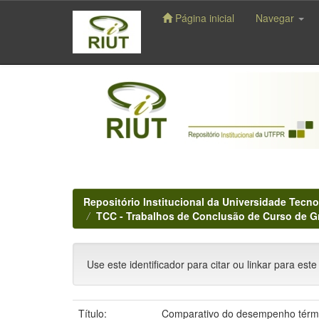
Página inicial
Navegar
Skip
navigation
Repositório Institucional da Universidade Tecno
TCC - Trabalhos de Conclusão de Curso de 
Use este identificador para citar ou linkar para este
Título:
Comparativo do desempenho térmic