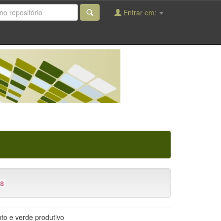
Entrar em:
8
to e verde produtivo