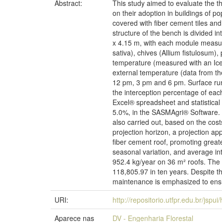
Abstract:
This study aimed to evaluate the t
on their adoption in buildings of 
covered with fiber cement tiles an
structure of the bench is divided i
x 4.15 m, with each module measuri
sativa), chives (Allium fistulosum
temperature (measured with an Icel
external temperature (data from t
12 pm, 3 pm and 6 pm. Surface runo
the interception percentage of eac
Excel® spreadsheet and statistical
5.0%, in the SASMAgri® Software. A
also carried out, based on the cos
projection horizon, a projection a
fiber cement roof, promoting greate
seasonal variation, and average int
952.4 kg/year on 36 m² roofs. The 
118,805.97 in ten years. Despite th
maintenance is emphasized to ensur
URI:
http://repositorio.utfpr.edu.br/jspu
Aparece nas
DV - Engenharia Florestal