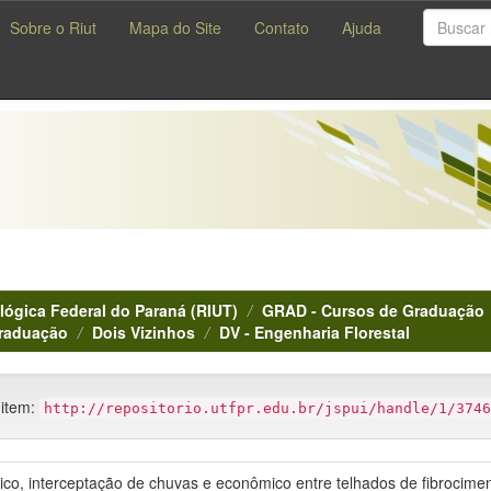
Sobre o Riut
Mapa do Site
Contato
Ajuda
lógica Federal do Paraná (RIUT)
GRAD - Cursos de Graduação
Graduação
Dois Vizinhos
DV - Engenharia Florestal
 item:
http://repositorio.utfpr.edu.br/jspui/handle/1/3746
o, interceptação de chuvas e econômico entre telhados de fibrocimen