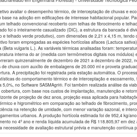
acharelado em Engenharia Florestal) - Universidade Tecnológica Fede
etivo avaliar o desempenho térmico, de interceptação de chuvas e eco
m base na adoção em edificações de interesse habitacional popular. 
m telhado convencional recoberto com telhas de fibrocimento e telhad
ado foi o inteiramente casualizado (DIC), a estrutura da bancada é di
to e telhado verde produtivo), com dimensões de 2,21 x 4,15 m, tend
ivo foram empregadas as espécies hortícolas alfaces (Lactuca sativa), 
 (Beta vulgaris L.). As variáveis térmicas analisadas foram: tempera
peratura interna do ar (medida com termômetros digitais nos módulos)
rreram quinzenalmente de dezembro de 2021 a dezembro de 2022, no
os de chuva com auxílio de embalagens de 20.000 ml e proveta graduad
rtura. A precipitação foi registrada pela estação automática. O process
tatísticas do comportamento térmico e de interceptação e escoamento,
a 5,0%, no Software SASMAgri®. Foi também realizada análise da viabi
e cobertura, com base nos custos de implantação, manutenção e retorno
izonte de projeção de dez anos, projeção essa aplicada para habitaçõe
mico e higrométrico em comparação ao telhado de fibrocimento, prom
iciência na retenção de umidade, com menor variação sazonal, e inte
lagamentos urbanos. A produção hortícola estimada foi de 952,4 kg/an
imento no 4º ano e renda líquida acumulada de R$ 118.805,97 em dez an
a necessidade de avaliação estrutural prévia e manutenção contínua pa