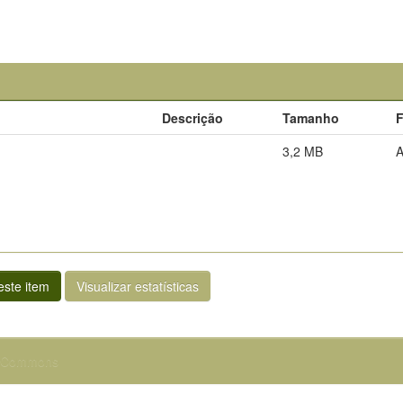
Descrição
Tamanho
3,2 MB
ste item
Visualizar estatísticas
e Commons