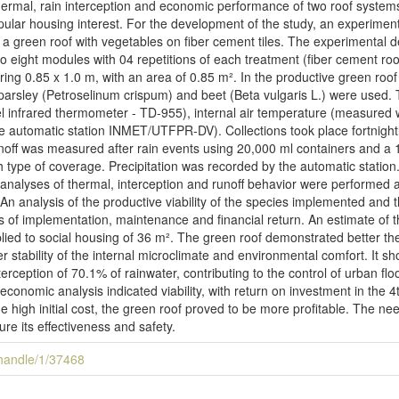
hermal, rain interception and economic performance of two roof system
popular housing interest. For the development of the study, an experime
d a green roof with vegetables on fiber cement tiles. The experimental
nto eight modules with 04 repetitions of each treatment (fiber cement ro
ng 0.85 x 1.0 m, with an area of 0.85 m². In the productive green roof
), parsley (Petroselinum crispum) and beet (Beta vulgaris L.) were used
 infrared thermometer - TD-955), internal air temperature (measured w
he automatic station INMET/UTFPR-DV). Collections took place fortnig
ff was measured after rain events using 20,000 ml containers and a 10
h type of coverage. Precipitation was recorded by the automatic statio
 analyses of thermal, interception and runoff behavior were performed 
n analysis of the productive viability of the species implemented and t
ts of implementation, maintenance and financial return. An estimate of 
pplied to social housing of 36 m². The green roof demonstrated better
r stability of the internal microclimate and environmental comfort. It sh
erception of 70.1% of rainwater, contributing to the control of urban fl
economic analysis indicated viability, with return on investment in the
e high initial cost, the green roof proved to be more profitable. The nee
e its effectiveness and safety.
i/handle/1/37468