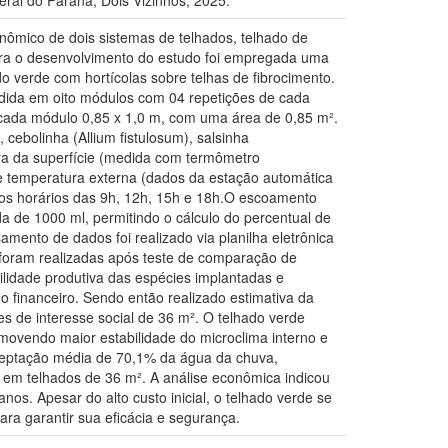
ral do Paraná, Dois Vizinhos, 2025.
nômico de dois sistemas de telhados, telhado de
Para o desenvolvimento do estudo foi empregada uma
o verde com hortícolas sobre telhas de fibrocimento.
vidida em oito módulos com 04 repetições de cada
o cada módulo 0,85 x 1,0 m, com uma área de 0,85 m².
cebolinha (Allium fistulosum), salsinha
tura da superfície (medida com termômetro
 e temperatura externa (dados da estação automática
s horários das 9h, 12h, 15h e 18h.O escoamento
a de 1000 ml, permitindo o cálculo do percentual de
amento de dados foi realizado via planilha eletrônica
 foram realizadas após teste de comparação de
lidade produtiva das espécies implantadas e
 financeiro. Sendo então realizado estimativa da
s de interesse social de 36 m². O telhado verde
ovendo maior estabilidade do microclima interno e
rceptação média de 70,1% da água da chuva,
o em telhados de 36 m². A análise econômica indicou
os. Apesar do alto custo inicial, o telhado verde se
ra garantir sua eficácia e segurança.