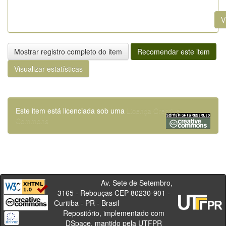
V
Mostrar registro completo do item
Recomendar este item
Visualizar estatísticas
Este item está licenciada sob uma
Licença Creative
Commons
Av. Sete de Setembro,
3165 - Rebouças CEP 80230-901 -
Curitiba - PR - Brasil
Repositório, implementado com
DSpace, mantido pela UTFPR