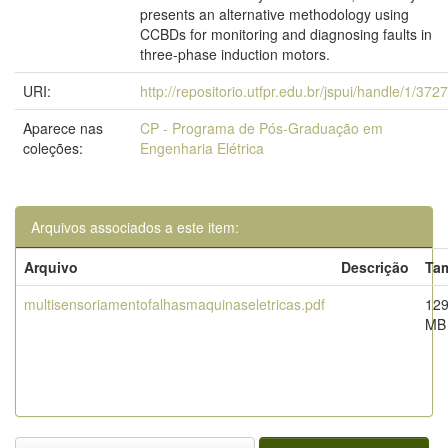
presents an alternative methodology using
CCBDs for monitoring and diagnosing faults in
three-phase induction motors.
URI:
http://repositorio.utfpr.edu.br/jspui/handle/1/372
Aparece nas
CP - Programa de Pós-Graduação em
coleções:
Engenharia Elétrica
Arquivos associados a este item:
Arquivo
Descrição
Ta
multisensoriamentofalhasmaquinaseletricas.pdf
129
MB