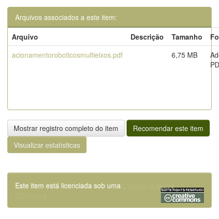
Arquivos associados a este item:
Arquivo
Descrição
Tamanho
Fo
acionamentoroboticosmultieixos.pdf
6,75 MB
Ad
P
Mostrar registro completo do item
Recomendar este item
Visualizar estatísticas
Este item está licenciada sob uma
Licença Creative
Commons