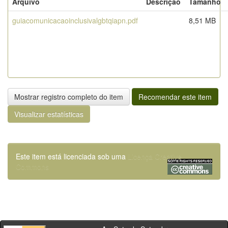
Arquivo
Descrição
Tamanho
guiacomunicacaoinclusivalgbtqiapn.pdf
8,51 MB
Mostrar registro completo do item
Recomendar este item
Visualizar estatísticas
Este item está licenciada sob uma
Licença Creative
Commons