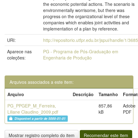
the economic potential actions. The scenario is
environmentally worrisome, but there was
progress on the organizational level of these
companies which enables joint activities and
implementation of a plan by reference.
URI:
http://repositorio.utfpr.edu.br/jspui/handle/1/3685
Aparece nas
PG - Programa de Pós-Graduação em
coleções:
Engenharia de Produção
Arquivos associados a este item:
Arquivo
Descrição
Tamanho
Format
PG_PPGEP_M_Ferreira,
857,86
Adobe
Liliane Claudino_2009.pdf
kB
PDF
Disponível a partir de 5000-01-01
Mostrar registro completo do item
Recomendar este item