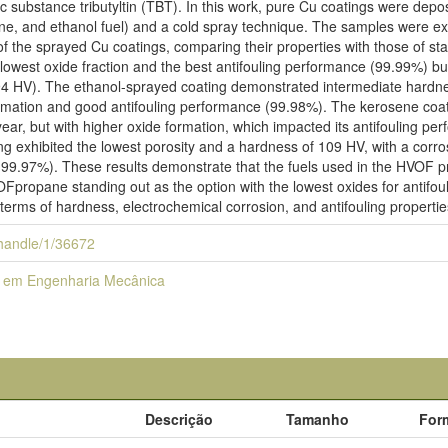
c substance tributyltin (TBT). In this work, pure Cu coatings were deposi
e, and ethanol fuel) and a cold spray technique. The samples were ex
f the sprayed Cu coatings, comparing their properties with those of sta
 lowest oxide fraction and the best antifouling performance (99.99%) b
94 HV). The ethanol-sprayed coating demonstrated intermediate hardne
rmation and good antifouling performance (99.98%). The kerosene coat
ear, but with higher oxide formation, which impacted its antifouling p
g exhibited the lowest porosity and a hardness of 109 HV, with a corro
 (99.97%). These results demonstrate that the fuels used in the HVOF pr
OFpropane standing out as the option with the lowest oxides for antifou
terms of hardness, electrochemical corrosion, and antifouling propertie
i/handle/1/36672
 em Engenharia Mecânica
Descrição
Tamanho
For