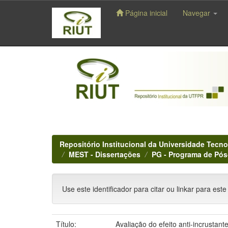
Página inicial
Navegar
Skip
navigation
Repositório Institucional da Universidade Tecno
MEST - Dissertações
PG - Programa de Pó
Use este identificador para citar ou linkar para este
Título:
Avaliação do efeito anti-incrustan