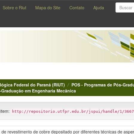
Sobre o Riut
Mapa do Site
Contato
Ajuda
lógica Federal do Paraná (RIUT)
POS - Programas de Pós-Gradu
s-Graduação em Engenharia Mecânica
 item:
http://repositorio.utfpr.edu.br/jspui/handle/1/3667
te de revestimento de cobre depositado por diferentes técnicas de aspe