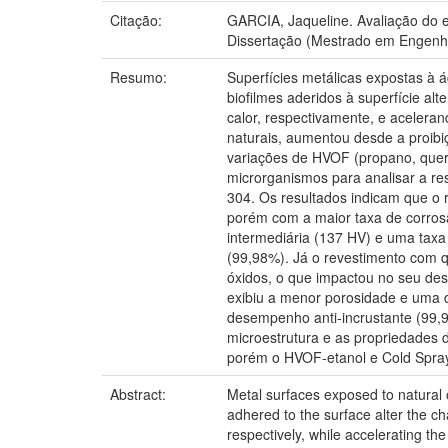
Citação:
GARCIA, Jaqueline. Avaliação do ef
Dissertação (Mestrado em Engenha
Resumo:
Superfícies metálicas expostas à 
biofilmes aderidos à superfície alt
calor, respectivamente, e aceleran
naturais, aumentou desde a proibi
variações de HVOF (propano, quero
microrganismos para analisar a re
304. Os resultados indicam que o
porém com a maior taxa de corros
intermediária (137 HV) e uma tax
(99,98%). Já o revestimento com 
óxidos, o que impactou no seu de
exibiu a menor porosidade e uma 
desempenho anti-incrustante (99,9
microestrutura e as propriedades 
porém o HVOF-etanol e Cold Spray 
Abstract:
Metal surfaces exposed to natural 
adhered to the surface alter the c
respectively, while accelerating th