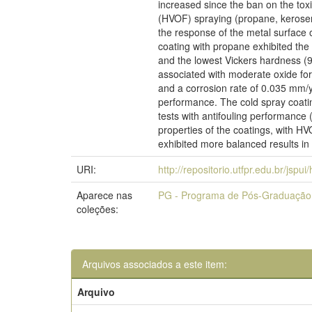
increased since the ban on the toxi
(HVOF) spraying (propane, kerosen
the response of the metal surface o
coating with propane exhibited the
and the lowest Vickers hardness (
associated with moderate oxide fo
and a corrosion rate of 0.035 mm/y
performance. The cold spray coatin
tests with antifouling performance
properties of the coatings, with HV
exhibited more balanced results in 
URI:
http://repositorio.utfpr.edu.br/jspu
Aparece nas
PG - Programa de Pós-Graduação
coleções:
Arquivos associados a este item:
Arquivo