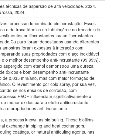
tes técnicas de aspersão de alta velocidade. 2024.
Grossa, 2024.
vivos, processo denominado bioincrustação. Esses
mica e de troca térmica na tubulação e no trocador de
estimentos antiincrustantes, ou antiincrustantes
ntos de Cu puro foram depositados usando diferentes
As amostras foram expostas à interação com
 comparando suas propriedades com o aço inoxidável
 e o melhor desempenho anti-incrustante (99,99%),
to aspergido com etanol demonstrou uma dureza
de óxidos e bom desempenho anti-incrustante
são de 0,035 mm/ano, mas com maior formação de
co. O revestimento por cold spray, por sua vez,
cando-se nos ensaios de corrosão, com
processo HVOF influenciam significativamente a
e menor óxidos para o efeito antiincrustante,
ca e propriedades anti-incrustante.
ms, a process known as biofouling. These biofilms
ermal exchange in piping and heat exchangers,
ouling coatings, or natural antifouling agents, has