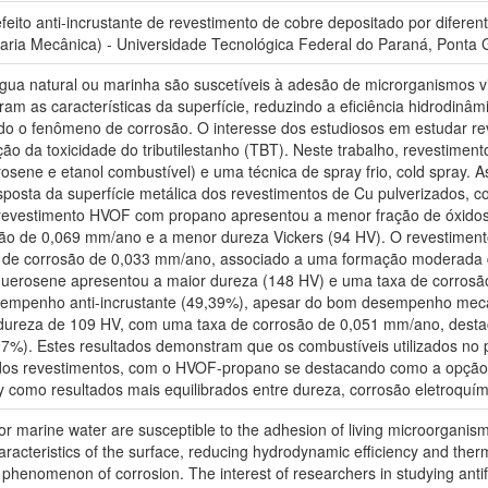
eito anti-incrustante de revestimento de cobre depositado por diferen
ria Mecânica) - Universidade Tecnológica Federal do Paraná, Ponta 
água natural ou marinha são suscetíveis à adesão de microrganismos 
eram as características da superfície, reduzindo a eficiência hidrodinâ
do o fenômeno de corrosão. O interesse dos estudiosos em estudar rev
ção da toxicidade do tributilestanho (TBT). Neste trabalho, revestime
sene e etanol combustível) e uma técnica de spray frio, cold spray. 
sposta da superfície metálica dos revestimentos de Cu pulverizados,
 revestimento HVOF com propano apresentou a menor fração de óxidos
ão de 0,069 mm/ano e a menor dureza Vickers (94 HV). O revestimen
a de corrosão de 0,033 mm/ano, associado a uma formação moderada 
querosene apresentou a maior dureza (148 HV) e uma taxa de corro
sempenho anti-incrustante (49,39%), apesar do bom desempenho mecâni
dureza de 109 HV, com uma taxa de corrosão de 0,051 mm/ano, desta
7%). Estes resultados demonstram que os combustíveis utilizados no 
dos revestimentos, com o HVOF-propano se destacando como a opção d
como resultados mais equilibrados entre dureza, corrosão eletroquími
or marine water are susceptible to the adhesion of living microorganis
haracteristics of the surface, reducing hydrodynamic efficiency and th
e phenomenon of corrosion. The interest of researchers in studying antif