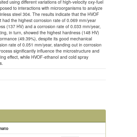
ted using different variations of high-velocity oxy-fuel
posed to interactions with microorganisms to analyze
inless steel 304. The results indicate that the HVOF
ut had the highest corrosion rate of 0.069 mm/year
ss (137 HV) and a corrosion rate of 0.033 mm/year,
ing, in turn, showed the highest hardness (148 HV)
erformance (49.39%), despite its good mechanical
sion rate of 0.051 mm/year, standing out in corrosion
ocess significantly influence the microstructure and
ling effect, while HVOF-ethanol and cold spray
s.
mato